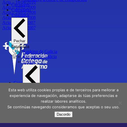
Acta – 18/04/2010
Circulares
Acta – 10/01/2009
Calendario
Acta – 24/05/2008
Estatística
Acta – 12/01/2008
Acta – 24/11/2007
Acta – 10/03/2007
Pechar
Estatística
Ranking de Galicia
Récords de Galicia
Atletas
Contactar
Directorio
Pechar
Esta web utiliza cookies propias e de terceiros para mellorar a
Delegacións
Atletas
experiencia de navegación, adaptarse ás túas preferencias e
Atletas Campións de Galicia
realizar labores analíticos.
Aviso Legal
Atletas medallistas e finalistas en Campionatos de
Se continúas navegando consideramos que aceptas o seu uso.
Política de privacidade
España
Dacordo
Atletas galegos internacionais
Facebook
X
Instagram
Youtube
Atletas galegos Olímpicos
Clubs