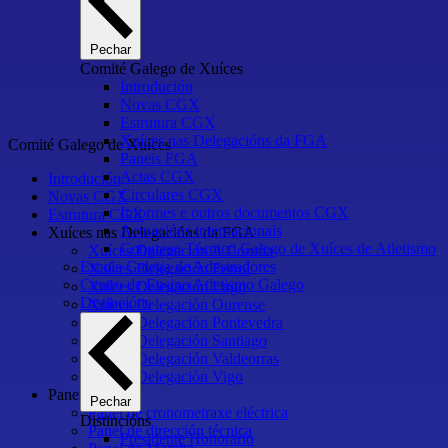
Pechar
Comité Galego de Xuíces
Introdución
Novas CGX
Estrutura CGX
Xuíces nas Delegacións da FGA
Comité Galego de Xuíces
Paneis FGA
Actas CGX
Introdución
Circulares CGX
Novas CGX
Informes e outros documentos CGX
Estrutura CGX
Actuacións internacionais
Xuíces nas Delegacións da FGA
Congreso Técnico Galego de Xuíces de Atletismo
Xuíces Delegación A Coruña
Escola Galega de Adestradores
Xuíces Delegación Ferrol
Centro de Ensino Atletismo Galego
Xuíces Delegación Lugo
Distincións
Xuíces Delegación Ourense
Xuíces Delegación Pontevedra
Xuíces Delegación Santiago
Xuíces Delegación Valdeorras
Xuíces Delegación Vigo
Paneis FGA
Pechar
Panel de cronometraxe eléctrica
Distincións
Panel de dirección técnica
Presidente Honorario