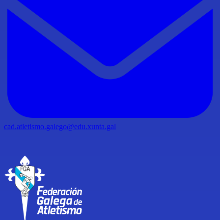
cad.atletismo.galego@edu.xunta.gal