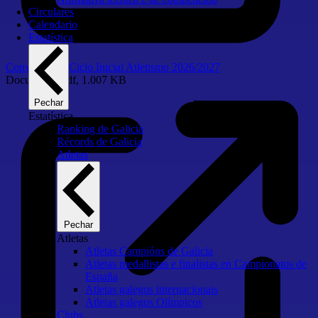
Circulares
Calendario
Estatística
Convocatoria Ciclo Inicial Atletismo 2026/2027
Documento
pdf, 1.007 KB
Pechar
Estatística
Ranking de Galicia
Récords de Galicia
Atletas
Pechar
Atletas
Atletas Campións de Galicia
Atletas medallistas e finalistas en Campionatos de
España
Atletas galegos internacionais
Atletas galegos Olímpicos
Clubs