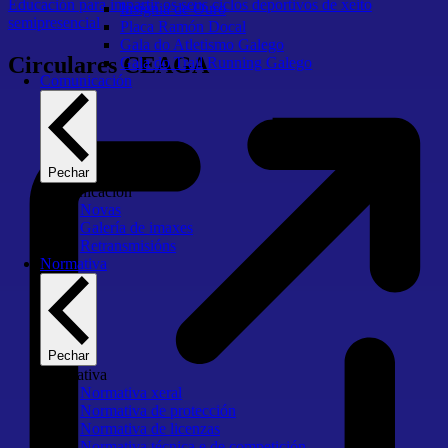
Educación para impartir os seus ciclos deportivos de xeito
Insignia de Ouro
semipresencial
Placa Ramón Docal
Gala do Atletismo Galego
Circulares CEAGA
Gala do Trail Running Galego
Comunicación
Pechar
Comunicación
Novas
Galería de imaxes
Retransmisións
Normativa
Pechar
Normativa
Normativa xeral
Normativa de protección
Normativa de licenzas
Normativa técnica e de competición