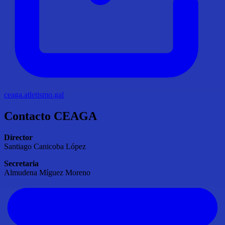
ceaga.atletismo.gal
Contacto CEAGA
Director
Santiago Canicoba López
Secretaria
Almudena Míguez Moreno