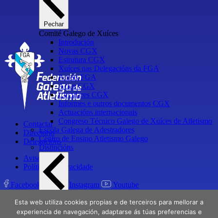
Pechar
Comité Galego de Xuíces
Introdución
Novas CGX
Estrutura CGX
Xuíces nas Delegacións da FGA
Paneis FGA
Actas CGX
Circulares CGX
Informes e outros documentos CGX
Actuacións internacionais
Congreso Técnico Galego de Xuíces de Atletismo
Contactar
Escola Galega de Adestradores
Directorio
Centro de Ensino Atletismo Galego
Delegacións
Distincións
Aviso Legal
Política de privacidade
Facebook
X
Instagram
Youtube
Pechar
Esta web utiliza cookies propias e de terceiros para mellorar a
Distincións
experiencia de navegación, adaptarse ás túas preferencias e
Presidente Honorario