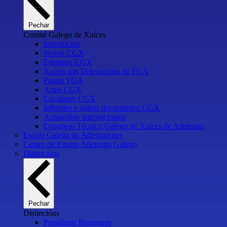
Pechar
Comité Galego de Xuíces
Introdución
Novas CGX
Estrutura CGX
Xuíces nas Delegacións da FGA
Paneis FGA
Actas CGX
Circulares CGX
Informes e outros documentos CGX
Actuacións internacionais
Congreso Técnico Galego de Xuíces de Atletismo
Escola Galega de Adestradores
Centro de Ensino Atletismo Galego
Distincións
Pechar
Distincións
Presidente Honorario