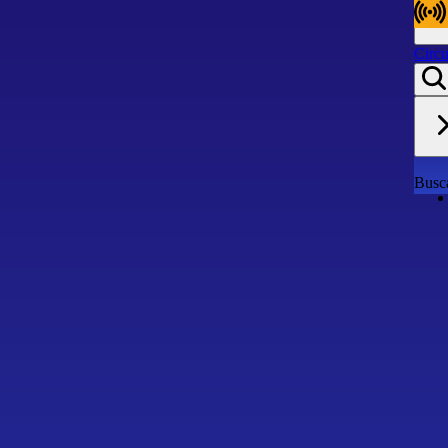
Circu
Circu
Busca