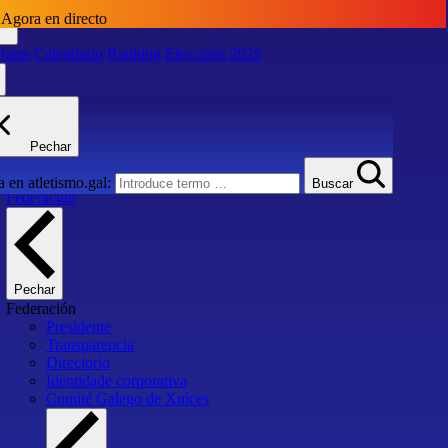
Agora en directo
lares
Calendario
Ranking
Eleccións 2026
lares
Calendario
Ranking
Eleccións 2026
Pechar
Inicio
 en atletismo.gal:
Buscar
Federación
Pechar
Federación
Presidente
Transparencia
Directorio
Identidade corporativa
Comité Galego de Xuíces