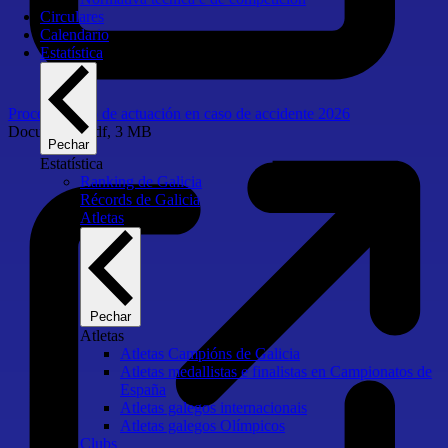
Circulares
Calendario
Estatística
Procedemento de actuación en caso de accidente 2026
Documento
pdf, 3 MB
Pechar
Estatística
Ranking de Galicia
Récords de Galicia
Atletas
Pechar
Atletas
Atletas Campións de Galicia
Atletas medallistas e finalistas en Campionatos de
España
Atletas galegos internacionais
Atletas galegos Olímpicos
Clubs