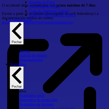
Insignia de Ouro
O accidente debe comunicarse nun
prazo máximo de 7 días
.
Placa Ramón Docal
Gala do Atletismo Galego
Enviar o parte de accidente (descargable da web federativa) e a
Gala do Trail Running Galego
documentación médica ao correo:
Comunicación
accidentesdeportivos@nuevamutuasanitaria.es
Pechar
Comunicación
Novas
Galería de imaxes
Retransmisións
Normativa
Pechar
Normativa
Normativa xeral
Normativa de protección
Normativa de licenzas
Normativa técnica e de competición