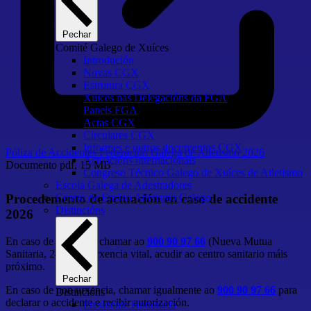
Pechar
Comité Galego de Xuíces
Introdución
Novas CGX
Estrutura CGX
Xuíces nas Delegacións da FGA
Paneis FGA
Actas CGX
Circulares CGX
Informes e outros documentos CGX
Póliza de Accidentes Federación Galega de Atletismo 2026
Actuacións internacionais
Documento
pdf, 15 MB
Congreso Técnico Galego de Xuíces de Atletismo
Escola Galega de Adestradores
Centro de Ensino Atletismo Galego
Procedemento de actuación en caso de accidente
Distincións
2026
En caso de urxencia, chamar ao
900 90 97 66
(Nueva Mutua
Sanitaria, 24h). En urxencia vital, acudir ao centro sanitario máis
próximo.
Pechar
En caso de non urxencia, chamar igualmente ao
900 90 97 66
para
Distincións
declarar o accidente e recibir autorización.
Presidente Honorario