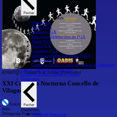
Pechar
Comité Galego de Xuíces
Introdución
Novas CGX
Estrutura CGX
Xuíces nas Delegacións da FGA
Paneis FGA
Actas CGX
Circulares CGX
Informes e outros documentos CGX
Actuacións internacionais
Congreso Técnico Galego de Xuíces de Atletismo
Escola Galega de Adestradores
02/08/2025
-
Vilagarcía de Arousa
(Pontevedra)
Centro de Ensino Atletismo Galego
Distincións
XXI Carreira Nocturna Concello de
Vilagarcía
Autonómico
Pechar
Ruta
Distincións
Delegación Pontevedra
Presidente Honorario