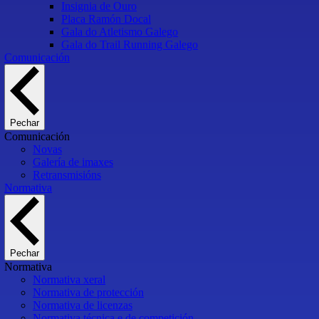
Insignia de Ouro
Placa Ramón Docal
Gala do Atletismo Galego
Gala do Trail Running Galego
Comunicación
Pechar
Comunicación
Novas
Galería de imaxes
Retransmisións
Normativa
Pechar
Normativa
Normativa xeral
Normativa de protección
Normativa de licenzas
Normativa técnica e de competición