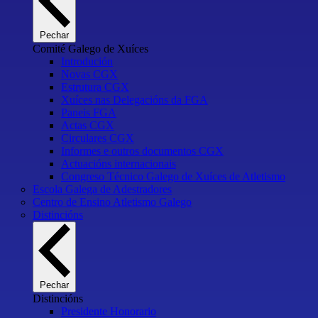
Pechar
Comité Galego de Xuíces
Introdución
Novas CGX
Estrutura CGX
Xuíces nas Delegacións da FGA
Paneis FGA
Actas CGX
Circulares CGX
Informes e outros documentos CGX
Actuacións internacionais
Congreso Técnico Galego de Xuíces de Atletismo
Escola Galega de Adestradores
Centro de Ensino Atletismo Galego
Distincións
Pechar
Distincións
Presidente Honorario