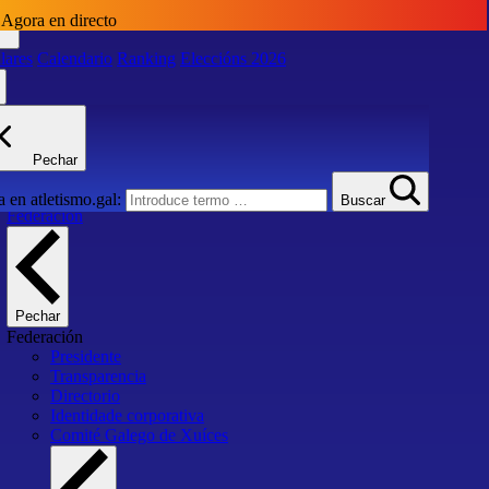
Agora en directo
lares
Calendario
Ranking
Eleccións 2026
lares
Calendario
Ranking
Eleccións 2026
Pechar
Inicio
 en atletismo.gal:
Buscar
Federación
Pechar
Federación
Presidente
Transparencia
Directorio
Identidade corporativa
Comité Galego de Xuíces