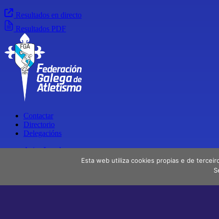
Resultados en directo
Resultados PDF
Contactar
Directorio
Delegacións
Aviso Legal
Política de privacidade
Esta web utiliza cookies propias e de terceir
S
Facebook
X
Instagram
Youtube