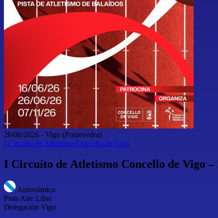
26/06/2026
-
Vigo
(Pontevedra)
I Circuíto de Atletismo Concello de Vigo
I Circuíto de Atletismo Concello de Vigo –
Autonómico
Pista Aire Libre
Delegación Vigo