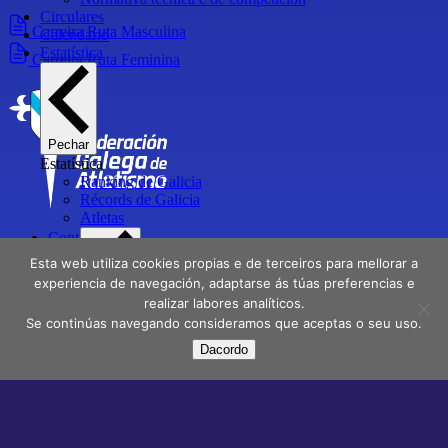
Circulares
Carreira Ruta Masculina
Calendario
Estatística
Carreira Ruta Feminina
Pechar
Estatística
Ranking de Galicia
Récords de Galicia
Atletas
Contactar
Directorio
Esta web utiliza cookies propias e de terceiros para mellorar a
Delegacións
experiencia de navegación, adaptarse ás túas preferencias e
realizar labores analíticos.
Aviso Legal
Pechar
Se continúas navegando consideramos que aceptas o seu uso.
Política de privacidade
Atletas
Dacordo
Atletas Campións de Galicia
Facebook
X
Instagram
Youtube
Atletas medallistas e finalistas en Campionatos de
España
Atletas galegos internacionais
Atletas galegos Olímpicos
Clubs