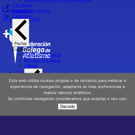
Circulares
Calendario
Resultados en directo
Estatística
Resultados PDF
Pechar
Estatística
Ranking de Galicia
Récords de Galicia
Atletas
Contactar
Directorio
Esta web utiliza cookies propias e de terceiros para mellorar a
Delegacións
experiencia de navegación, adaptarse ás túas preferencias e
realizar labores analíticos.
Aviso Legal
Pechar
Se continúas navegando consideramos que aceptas o seu uso.
Política de privacidade
Atletas
Atletas Campións de Galicia
Dacordo
Facebook
X
Instagram
Youtube
Atletas medallistas e finalistas en Campionatos de
España
Atletas galegos internacionais
Atletas galegos Olímpicos
Clubs