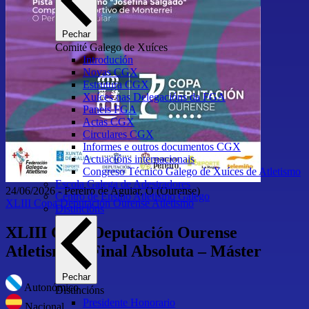
Pechar
Comité Galego de Xuíces
Introdución
Novas CGX
Estrutura CGX
Xuíces nas Delegacións da FGA
Paneis FGA
Actas CGX
Circulares CGX
Informes e outros documentos CGX
Actuacións internacionais
Congreso Técnico Galego de Xuíces de Atletismo
Escola Galega de Adestradores
24/06/2026
-
Pereiro de Aguiar, O
(Ourense)
Centro de Ensino Atletismo Galego
XLIII Copa Deputación Ourense Atletismo
Distincións
XLIII Copa Deputación Ourense
Atletismo – Final Absoluta – Máster
Pechar
Autonómico
Distincións
Presidente Honorario
Nacional