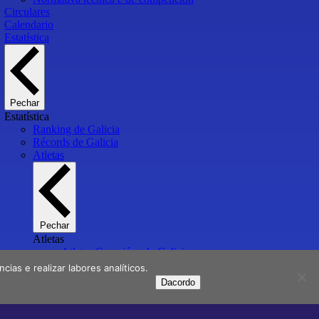
Circulares
Calendario
Estatística
Pechar
Estatística
Ranking de Galicia
Récords de Galicia
Atletas
Pechar
Atletas
Atletas Campións de Galicia
Atletas medallistas e finalistas en Campionatos de España
ias e realizar labores analíticos.
Atletas galegos internacionais
Dacordo
Atletas galegos Olímpicos
Clubs