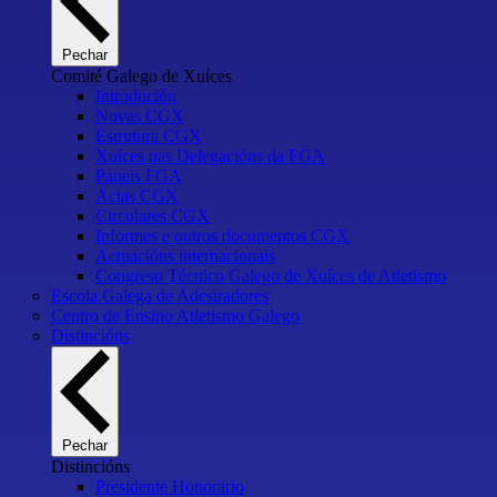
Pechar
Comité Galego de Xuíces
Introdución
Novas CGX
Estrutura CGX
Xuíces nas Delegacións da FGA
Paneis FGA
Actas CGX
Circulares CGX
Informes e outros documentos CGX
Actuacións internacionais
Congreso Técnico Galego de Xuíces de Atletismo
Escola Galega de Adestradores
Centro de Ensino Atletismo Galego
Distincións
Pechar
Distincións
Presidente Honorario