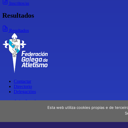
Inscritos/as
Resultados
Resultados
Contactar
Directorio
Delegacións
Aviso Legal
Política de privacidade
Esta web utiliza cookies propias e de terceir
S
Facebook
X
Instagram
Youtube