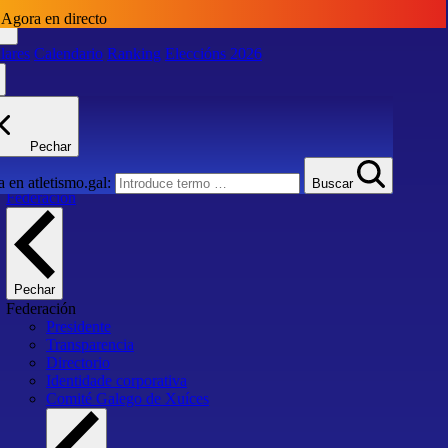
Agora en directo
lares
Calendario
Ranking
Eleccións 2026
lares
Calendario
Ranking
Eleccións 2026
Pechar
Inicio
 en atletismo.gal:
Buscar
Federación
Pechar
Federación
Presidente
Transparencia
Directorio
Identidade corporativa
Comité Galego de Xuíces