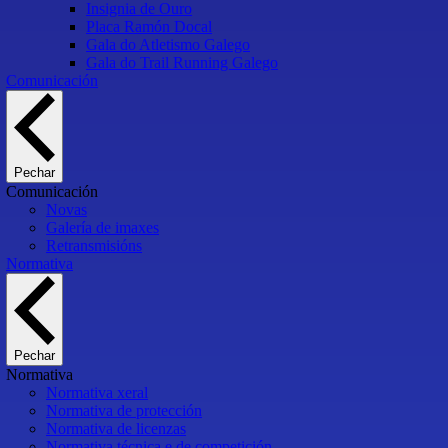
Insignia de Ouro
Placa Ramón Docal
Gala do Atletismo Galego
Gala do Trail Running Galego
Comunicación
Pechar
Comunicación
Novas
Galería de imaxes
Retransmisións
Normativa
Pechar
Normativa
Normativa xeral
Normativa de protección
Normativa de licenzas
Normativa técnica e de competición