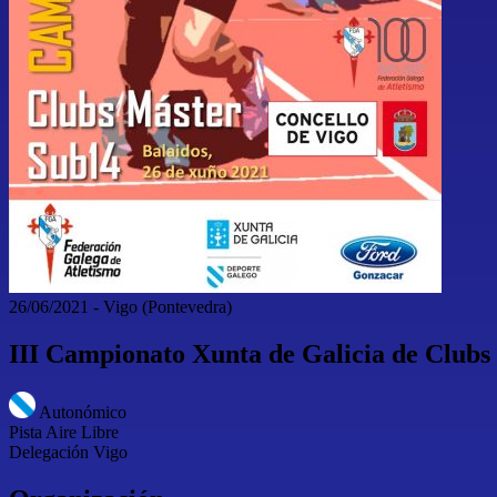
26/06/2021
-
Vigo
(Pontevedra)
III Campionato Xunta de Galicia de Clubs
Autonómico
Pista Aire Libre
Delegación Vigo