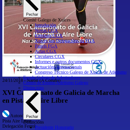
Pechar
Comité Galego de Xuíces
Introdución
Novas CGX
Estrutura CGX
Xuíces nas Delegacións da FGA
Paneis FGA
Actas CGX
Circulares CGX
Informes e outros documentos CGX
Actuacións internacionais
Congreso Técnico Galego de Xuíces de Atletismo
Escola Galega de Adestradores
24/11/2018
-
Narón
(A Coruña)
Centro de Ensino Atletismo Galego
Distincións
XVI Campionato de Galicia de Marcha
en Pista ao Aire Libre
Autonómico
Pechar
Pista Aire Libre
Distincións
Delegación Ferrol
Presidente Honorario