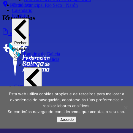
Circulares
Estadio Municipal Río Seco - Narón
Calendario
Estatística
Resultados
Resultados
Pechar
Estatística
Ranking de Galicia
Récords de Galicia
Atletas
Contactar
Directorio
Esta web utiliza cookies propias e de terceiros para mellorar a
Pechar
Delegacións
Atletas
experiencia de navegación, adaptarse ás túas preferencias e
Atletas Campións de Galicia
realizar labores analíticos.
Aviso Legal
Atletas medallistas e finalistas en Campionatos de
Se continúas navegando consideramos que aceptas o seu uso.
Política de privacidade
España
Dacordo
Atletas galegos internacionais
Facebook
X
Instagram
Youtube
Atletas galegos Olímpicos
Clubs