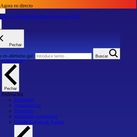
Agora en directo
lares
Calendario
Ranking
Eleccións 2026
lares
Calendario
Ranking
Eleccións 2026
Pechar
Inicio
 en atletismo.gal:
Buscar
Federación
Pechar
Federación
Presidente
Transparencia
Directorio
Identidade corporativa
Comité Galego de Xuíces