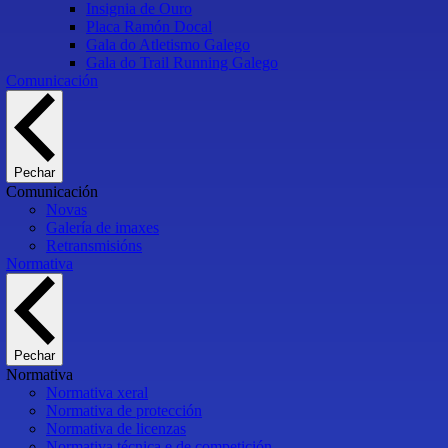
Insignia de Ouro
Placa Ramón Docal
Gala do Atletismo Galego
Gala do Trail Running Galego
Comunicación
Pechar
Comunicación
Novas
Galería de imaxes
Retransmisións
Normativa
Pechar
Normativa
Normativa xeral
Normativa de protección
Normativa de licenzas
Normativa técnica e de competición