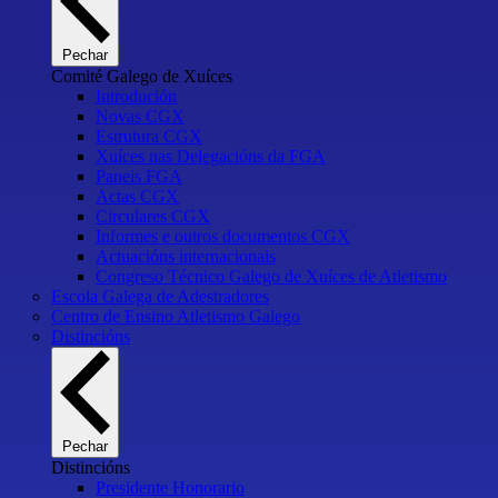
Pechar
Comité Galego de Xuíces
Introdución
Novas CGX
Estrutura CGX
Xuíces nas Delegacións da FGA
Paneis FGA
Actas CGX
Circulares CGX
Informes e outros documentos CGX
Actuacións internacionais
Congreso Técnico Galego de Xuíces de Atletismo
Escola Galega de Adestradores
Centro de Ensino Atletismo Galego
Distincións
Pechar
Distincións
Presidente Honorario