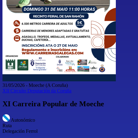
31/05/2026
-
Moeche
(A Coruña)
XII Circuíto Deputación da Coruña
XI Carreira Popular de Moeche
Autonómico
Ruta
Delegación Ferrol