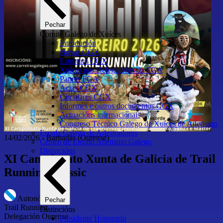
Pechar
Comité Galego de Xuíces
Introdución
Novas CGX
Estrutura CGX
Xuíces nas Delegacións da FGA
Paneis FGA
Actas CGX
Circulares CGX
Informes e outros documentos CGX
Actuacións internacionais
Congreso Técnico Galego de Xuíces de Atletismo
Escola Galega de Adestradores
14/02/2026
-
Barbadás
(Ourense)
Centro de Ensino Atletismo Galego
Distincións
XI Campionato Xunta de Galicia de Trail
Running Classic
Autonómico
Pechar
Trail Running
Distincións
Delegación Ourense
Presidente Honorario