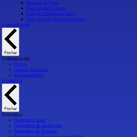
Insignia de Ouro
Placa Ramón Docal
Gala do Atletismo Galego
Gala do Trail Running Galego
Comunicación
Pechar
Comunicación
Novas
Galería de imaxes
Retransmisións
Normativa
Pechar
Normativa
Normativa xeral
Normativa de protección
Normativa de licenzas
Normativa técnica e de competición