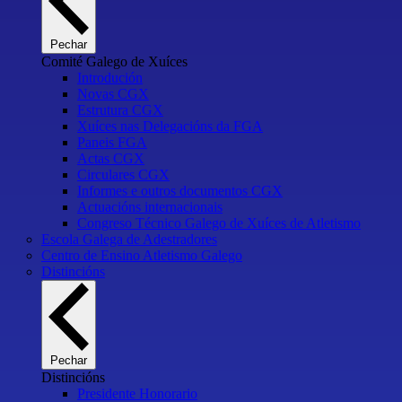
Pechar
Comité Galego de Xuíces
Introdución
Novas CGX
Estrutura CGX
Xuíces nas Delegacións da FGA
Paneis FGA
Actas CGX
Circulares CGX
Informes e outros documentos CGX
Actuacións internacionais
Congreso Técnico Galego de Xuíces de Atletismo
Escola Galega de Adestradores
Centro de Ensino Atletismo Galego
Distincións
Pechar
Distincións
Presidente Honorario