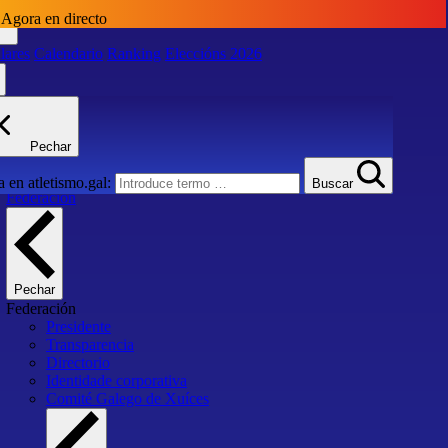
Agora en directo
lares
Calendario
Ranking
Eleccións 2026
lares
Calendario
Ranking
Eleccións 2026
Pechar
Inicio
 en atletismo.gal:
Buscar
Federación
Pechar
Federación
Presidente
Transparencia
Directorio
Identidade corporativa
Comité Galego de Xuíces