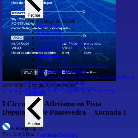
Pechar
Comité Galego de Xuíces
Introdución
Novas CGX
Estrutura CGX
Xuíces nas Delegacións da FGA
Paneis FGA
Actas CGX
Circulares CGX
Informes e outros documentos CGX
Actuacións internacionais
Congreso Técnico Galego de Xuíces de Atletismo
Escola Galega de Adestradores
24/04/2026
-
Estrada, A
(Pontevedra)
Centro de Ensino Atletismo Galego
I Circuíto de Atletismo en Pista Deputación de Pontevedra
Distincións
I Circuíto de Atletismo en Pista
Deputación de Pontevedra – Xornada 1
Pechar
Autonómico
Distincións
Pista Aire Libre
Presidente Honorario