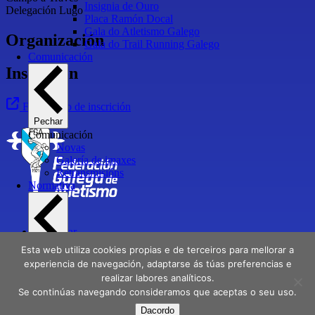
Insignia de Ouro
Delegación Lugo
Placa Ramón Docal
Gala do Atletismo Galego
Organización
Gala do Trail Running Galego
Comunicación
Inscrición
Formulario de inscrición
Pechar
Comunicación
Novas
Galería de imaxes
Retransmisións
Normativa
Contactar
Directorio
Esta web utiliza cookies propias e de terceiros para mellorar a
Pechar
Delegacións
Normativa
experiencia de navegación, adaptarse ás túas preferencias e
Normativa xeral
realizar labores analíticos.
Aviso Legal
Normativa de protección
Se continúas navegando consideramos que aceptas o seu uso.
Política de privacidade
Normativa de licenzas
Dacordo
Normativa técnica e de competición