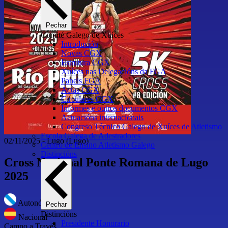
Pechar
Comité Galego de Xuíces
Introdución
Novas CGX
Estrutura CGX
Xuíces nas Delegacións da FGA
Paneis FGA
Actas CGX
Circulares CGX
Informes e outros documentos CGX
Actuacións internacionais
Congreso Técnico Galego de Xuíces de Atletismo
Escola Galega de Adestradores
02/11/2025
-
Lugo
(Lugo)
Centro de Ensino Atletismo Galego
Distincións
Cross Nacional Ponte Romana de Lugo
2025
Autonómico
Pechar
Distincións
Nacional
Presidente Honorario
Campo a Través