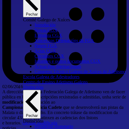
Pechar
Comité Galego de Xuíces
Introdución
Novas CGX
Estrutura CGX
Xuíces nas Delegacións da FGA
Paneis FGA
Actas CGX
Circulares CGX
Informes e outros documentos CGX
Actuacións internacionais
Congreso Técnico Galego de Xuíces de Atletismo
Escola Galega de Adestradores
Centro de Ensino Atletismo Galego
02/06/2016
Distincións
A dirección Ténica da Federación Galega de Atletismo ven de facer
pública en base as inscripcións rexistradas e admitidas, unha serie de
modificacións
en relación ao
Campionato de Galicia Cadete
que se desenvolverá nas pistas da
Malata o dia 4 de Xuño. En concreto trátase da modificacion da
Pechar
circular 43/2016 que atinxen as cadencias dos listons
Distincións
e horarios.
circular modificada
Presidente Honorario
noticias