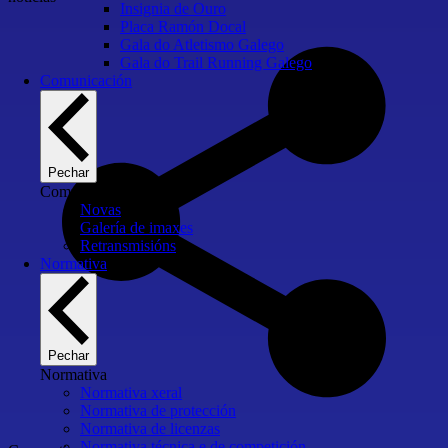
Insignia de Ouro
Placa Ramón Docal
Gala do Atletismo Galego
Gala do Trail Running Galego
Comunicación
Pechar
Comunicación
Novas
Galería de imaxes
Retransmisións
Normativa
Pechar
Normativa
Normativa xeral
Normativa de protección
Normativa de licenzas
Normativa técnica e de competición