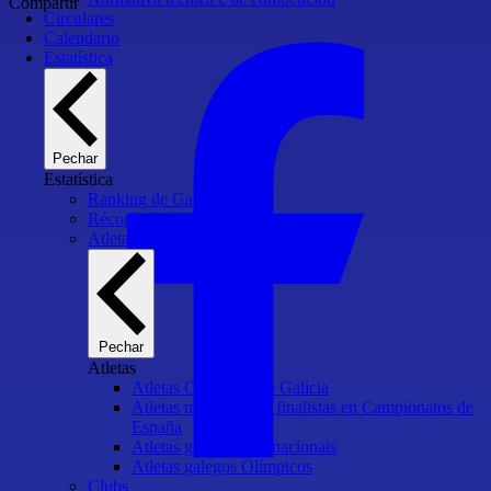
Compartir
Circulares
Calendario
Estatística
Pechar
Estatística
Ranking de Galicia
Récords de Galicia
Atletas
Pechar
Atletas
Atletas Campións de Galicia
Atletas medallistas e finalistas en Campionatos de
España
Atletas galegos internacionais
Atletas galegos Olímpicos
Clubs