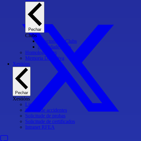
Pechar
Clubs
Directorio de Clubs
Actividade clubs
Homologacións
Memoria Deportiva
Xestións
Pechar
Xestións
Licenzas
Seguro de accidentes
Solicitude de probas
Solicitude de certificados
Intranet RFEA