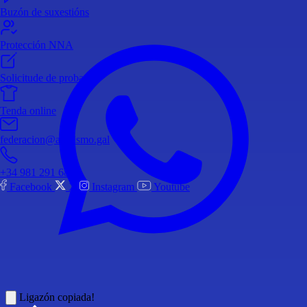
Buzón de suxestións
Protección NNA
Solicitude de probas
Tenda online
federacion@atletismo.gal
+34 981 291 683
Facebook
X
Instagram
Youtube
Ligazón copiada!