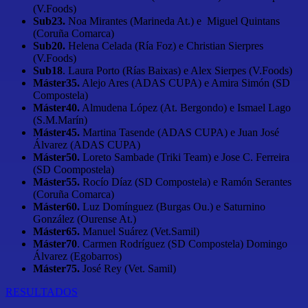
(V.Foods)
Sub23.
Noa Mirantes (Marineda At.) e Miguel Quintans
(Coruña Comarca)
Sub20.
Helena Celada (Ría Foz) e Christian Sierpres
(V.Foods)
Sub18
. Laura Porto (Rías Baixas) e Alex Sierpes (V.Foods)
Máster35.
Alejo Ares (ADAS CUPA) e Amira Simón (SD
Compostela)
Máster40.
Almudena López (At. Bergondo) e Ismael Lago
(S.M.Marín)
Máster45.
Martina Tasende (ADAS CUPA) e Juan José
Álvarez (ADAS CUPA)
Máster50.
Loreto Sambade (Triki Team) e Jose C. Ferreira
(SD Coompostela)
Máster55.
Rocío Díaz (SD Compostela) e Ramón Serantes
(Coruña Comarca)
Máster60.
Luz Domínguez (Burgas Ou.) e Saturnino
González (Ourense At.)
Máster65.
Manuel Suárez (Vet.Samil)
Máster70
. Carmen Rodríguez (SD Compostela) Domingo
Álvarez (Egobarros)
Máster75.
José Rey (Vet. Samil)
RESULTADOS