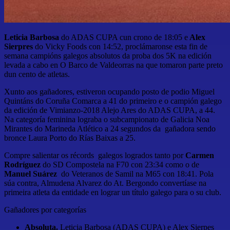
Leticia Barbosa
do ADAS CUPA cun crono de 18:05 e
Alex
Sierpres
do Vicky Foods con 14:52, proclámaronse esta fin de
semana campións galegos absolutos da proba dos 5K na edición
levada a cabo en O Barco de Valdeorras na que tomaron parte preto
dun cento de atletas.
Xunto aos gañadores, estiveron ocupando posto de podio Miguel
Quintáns do Coruña Comarca a 41 do primeiro e o campión galego
da edición de Vimianzo-2018 Alejo Ares do ADAS CUPA, a 44.
Na categoría feminina lograba o subcampionato de Galicia Noa
Mirantes do Marineda Atlético a 24 segundos da gañadora sendo
bronce Laura Porto do Rías Baixas a 25.
Compre salientar os récords galegos logrados tanto por
Carmen
Rodríguez
do SD Compostela na F70 con 23:34 como o de
Manuel Suárez
do Veteranos de Samil na M65 con 18:41. Pola
súa contra, Almudena Alvarez do At. Bergondo convertíase na
primeira atleta da entidade en lograr un título galego para o su club.
Gañadores por categorías
Absoluta.
Leticia Barbosa (ADAS CUPA) e Alex Sierpes