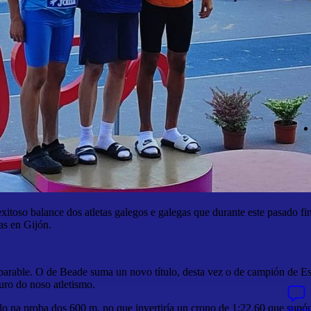
 exitoso balance dos atletas galegos e galegas que durante este pasado 
as en Gijón.
parable. O de Beade suma un novo título, desta vez o de campión de E
uro do noso atletismo.
ulo na proba dos 600 m. no que invertiría un crono de 1:22.60 que su
Buzó