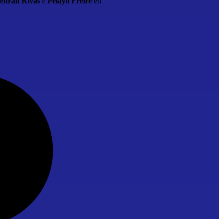
eltrán Rivas
e
Pelayo Freire
en