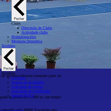
Pechar
Clubs
Directorio de Clubs
Actividade clubs
Homologacións
Memoria Deportiva
Xestións
Pechar
Xestións
fin de semana estiveron tomando parte no
Licenzas
Seguro de accidentes
Solicitude de probas
Solicitude de certificados
Intranet RFEA
spaña na proba dos 1.000 m. cun tempo
pón ademáis unha MMP. Excelente ano
n de suxestións