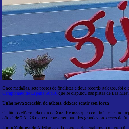
Once medallas, sete postos de finalistas e dous récords galegos, foi o
Campionato de España Sub16
que se disputou nas pistas de Las Mest
Unha nova xeración de atletas, deixase sentir con forza
Os títulos viñeron da man de
Xoel Franco
quen continúa este ano im
oficial de 2:31.26 e que o converten nun dos grandes proxectos de fut
Hugo Zuluaga
do Atletismo sada, lograba de igual modo un gran tít