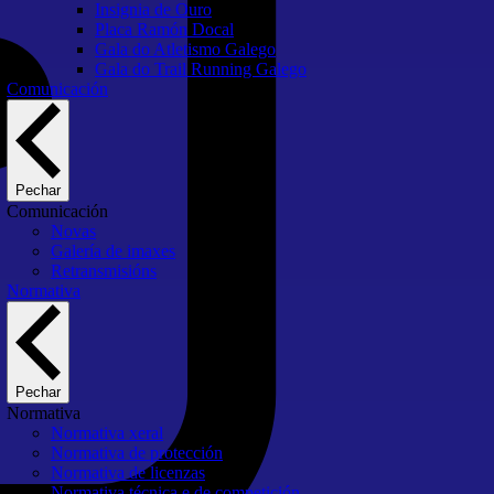
Insignia de Ouro
Placa Ramón Docal
Gala do Atletismo Galego
Gala do Trail Running Galego
Comunicación
Pechar
Comunicación
Novas
Galería de imaxes
Retransmisións
Normativa
Pechar
Normativa
Normativa xeral
Normativa de protección
Normativa de licenzas
Normativa técnica e de competición