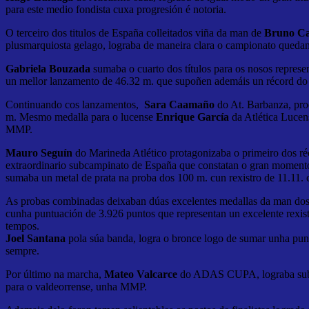
para este medio fondista cuxa progresión é notoria.
O terceiro dos titulos de España colleitados viña da man de
Bruno Ca
plusmarquiosta gelago, lograba de maneira clara o campionato qued
Gabriela Bouzada
sumaba o cuarto dos títulos para os nosos represe
un mellor lanzamento de 46.32 m. que supoñen ademáis un récord do
Continuando cos lanzamentos,
Sara Caamaño
do At. Barbanza, pro
m. Mesmo medalla para o lucense
Enrique García
da Atlética Lucen
MMP.
Mauro Seguín
do Marineda Atlético protagonizaba o primeiro dos ré
extraordinario subcampinato de España que constatan o gran momento
sumaba un metal de prata na proba dos 100 m. cun rexistro de 11.11.
As probas combinadas deixaban dúas excelentes medallas da man dos 
cunha puntuación de 3.926 puntos que representan un excelente rexi
tempos.
Joel Santana
pola súa banda, logra o bronce logo de sumar unha pun
sempre.
Por último na marcha,
Mateo Valcarce
do ADAS CUPA, lograba subir 
para o valdeorrense, unha MMP.