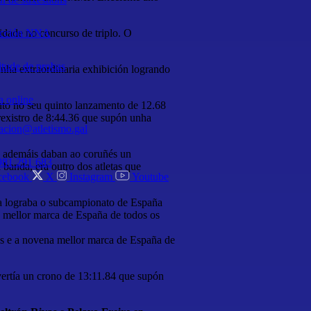
dade no concurso de triplo. O
ección NNA
itude de probas
unha extraordinaria exhibición logrando
a online
to no seu quinto lanzamento de 12.68
rexistro de 8:44.36 que supón unha
acion@atletismo.gal
e ademáis daban ao coruñés un
981 291 683
banda, era outro dos atletas que
cebook
X
Instagram
Youtube
a lograba o subcampionato de España
 mellor marca de España de todos os
os e a novena mellor marca de España de
ertía un crono de 13:11.84 que supón