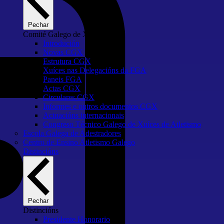
Pechar
Comité Galego de Xuíces
Introdución
Novas CGX
Estrutura CGX
Xuíces nas Delegacións da FGA
Paneis FGA
Actas CGX
Circulares CGX
Informes e outros documentos CGX
Actuacións internacionais
Congreso Técnico Galego de Xuíces de Atletismo
Escola Galega de Adestradores
Centro de Ensino Atletismo Galego
Distincións
Pechar
Distincións
Presidente Honorario