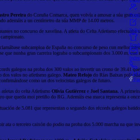
stro Pereira
do Coruña Comarca, quen volvía a amosar a súa gran cali
Prot
ando ademáis a un centímetro da súa MMP de 14.00 metros.
Solic
ntantes no concurso de xavelina. A atleta do Celta Atletismo efectuaba 
 campionato.
Tend
clamábase subcampioa de España no concurso de peso cun mellor inten
se que nunha gran carreira lograba o subcampionato dos 3.000 m. cun 
feder
cords galegos na proba dos 300 valos ao invertir un crono de 39.41 qu
+34 
 dos valos no atletismo galego.
Mateo Refojo
do Rías Baixas pola súa 
Fa
 confirmándose como un dos velocistas galegos de futuro.
atletas do celta Atletismo
Olivia Gutiérrez
e
Joel Santana.
A primeir
stro que queda moi pretiño do RG. Ademáis esa marca representa a once
tuación de 5.081 que representan o segundo dos récords galegos batid
ata o terceiro caixón do podio na proba dos 5.000 marcha na que inv