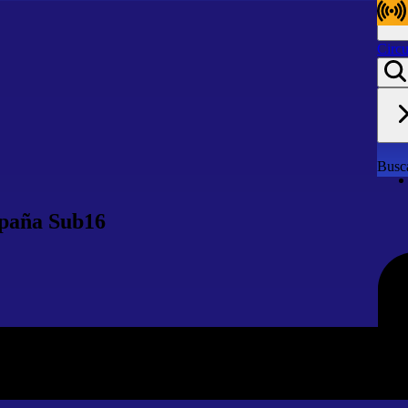
Circu
Circu
Busca
spaña Sub16