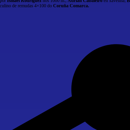
 por
Ismael Rodríguez
nos 1000 m.,
Adrián Cabaleiro
en xavelina;
B
sculino de remudas 4×100 do
Coruña Comarca.