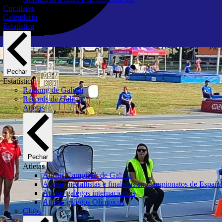
Circulares
Calendario
Estatística
Pechar
Estatística
Ranking de Galicia
Récords de Galicia
Atletas
Pechar
Atletas
Atletas Campións de Galicia
Atletas medallistas e finalistas en Campionatos de España
Atletas galegos internacionais
Atletas galegos Olímpicos
Clubs