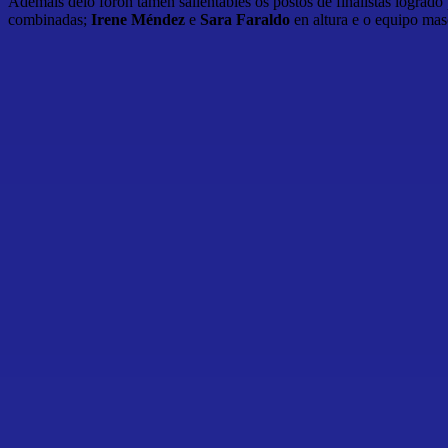
Ademais delo foron tamen salientables os postos de finalistas logrado
combinadas;
Irene Méndez
e
Sara Faraldo
en altura e o equipo ma