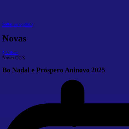
Saltar ao contido
Novas
Volver
Novas CGX
Bo Nadal e Próspero Aninovo 2025