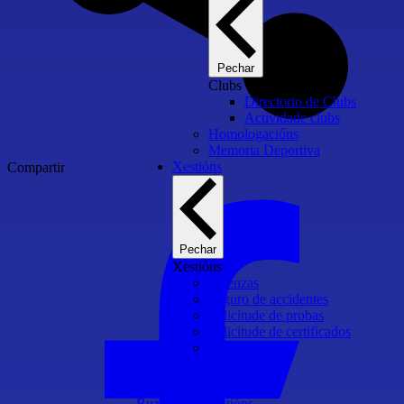
Pechar
Clubs
Directorio de Clubs
Actividade clubs
Homologacións
Memoria Deportiva
Xestións
Compartir
Pechar
Xestións
Licenzas
Seguro de accidentes
Solicitude de probas
Solicitude de certificados
Intranet RFEA
Buzón de suxestións