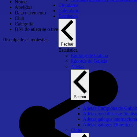
Nome
Circulares
Apelidos
Calendario
Data nacemento
Estatística
Club
Categoria
DNI do atleta se o tivese
Disculpade as molestias
Pechar
Estatística
Ranking de Galicia
Récords de Galicia
Atletas
Pechar
Atletas
Atletas Campións de Galici
Atletas medallistas e final
Atletas galegos internaciona
Atletas galegos Olímpicos
Clubs