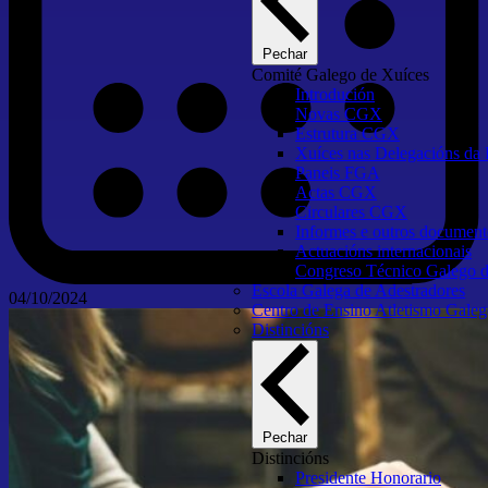
Pechar
Comité Galego de Xuíces
Introdución
Novas CGX
Estrutura CGX
Xuíces nas Delegacións d
Paneis FGA
Actas CGX
Circulares CGX
Informes e outros docume
Actuacións internacionais
Congreso Técnico Galego d
Escola Galega de Adestradores
04/10/2024
Centro de Ensino Atletismo Gale
Distincións
Pechar
Distincións
Presidente Honorario