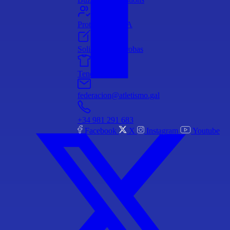
Protección NNA
Solicitude de probas
Tenda online
federacion@atletismo.gal
+34 981 291 683
Facebook
X
Instagram
Youtube