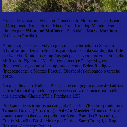
Excelente xornada a vivida no Concello de Muras onde se disputou
o Campionato Xunta de Galicia de Trail Running Maratón con
triunfos para
‘Moncho’ Muiños
(C.A. Sada) e
María Martínez
(Atletismo Porriño).
A proba, que se desenvolveu por zonas de turbeira na Serra do
Xistral sorprendeu a moitos dos participantes pola súa singularidade
e esixencia. Xunto aos campións galegos estiveron na zona de podio
Mª Rosario Figueroa (Atl. Samertolameu) e Diego Míguez
(Independente) como subcampións así como Belén Riádigos
(Independente) e Marcos Pascual (Biosbardo) ocupando o terceiro
posto.
No que atinxe ao Trail das Bestas, que congregou a case 400 atletas
tamén foi moi disputado en parte razas ao seu carácter puntuable
nas distancias Classic 27K e Preclassic 12K
Precisamente os triunfos na categoría Classic 27K corresponderon a
Tamara García
(Biosbardo) e
Adrián Mosteiro
(Toxos e Birras)
estando acompañados no podio por Kenia Estrada (Biosbardo) e
Emilio Montilla (Biosbardo) e por Patricia Sáez (Ortegal) e Rupo
Reguera (Atletismo Pravia)