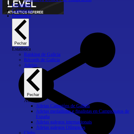
Circulares
Calendario
Estatística
Pechar
Estatística
Ranking de Galicia
Récords de Galicia
Atletas
Pechar
Atletas
Atletas Campións de Galicia
Atletas medallistas e finalistas en Campionatos de
España
Atletas galegos internacionais
Atletas galegos Olímpicos
Clubs