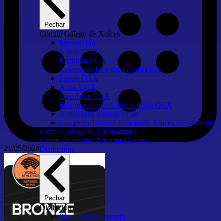
Pechar
Comité Galego de Xuíces
Introdución
Novas CGX
Estrutura CGX
Xuíces nas Delegacións da FGA
Paneis FGA
Actas CGX
Circulares CGX
Informes e outros documentos CGX
Actuacións internacionais
Congreso Técnico Galego de Xuíces de Atletismo
Escola Galega de Adestradores
Centro de Ensino Atletismo Galego
21/05/2024
Distincións
Pechar
Distincións
Presidente Honorario