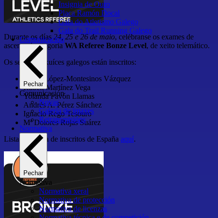
Insignia de Ouro
Placa Ramón Docal
Gala do Atletismo Galego
Gala do Trail Running Galego
Durante os días
24, 25 e 26 de maio
, celébranse os exames de
Comunicación
ascenso á categoría
WA Referee Bonze Level
, de xeito telemático.
Os seguintes xuíces galegos están inscritos:
Ángel López-Montesinos Vázquez
Pechar
Rubén Martínez Vega
Comunicación
Yolanda Pavón Llamas
Novas
Andrés A. Pérez Sánchez
Galería de imaxes
Ignacio Rego Tesouro
Retransmisións
Mª Dolores Rojas Suárez
Normativa
Lista completa de inscritos de España
aquí
.
Pechar
Normativa
Normativa xeral
Normativa de protección
Normativa de licenzas
Normativa técnica e de competición