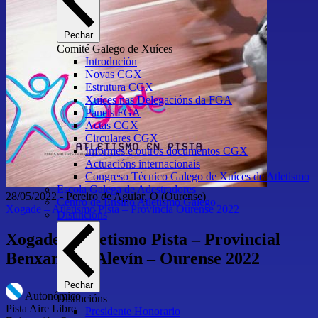
Pechar
Comité Galego de Xuíces
Introdución
Novas CGX
Estrutura CGX
Xuíces nas Delegacións da FGA
Paneis FGA
Actas CGX
Circulares CGX
Informes e outros documentos CGX
Actuacións internacionais
Congreso Técnico Galego de Xuíces de Atletismo
Escola Galega de Adestradores
28/05/2022
-
Pereiro de Aguiar, O
(Ourense)
Centro de Ensino Atletismo Galego
Xogade – Atletismo Pista – Provincia Ourense 2022
Distincións
Xogade – Atletismo Pista – Provincial
Benxamín e Alevín – Ourense 2022
Pechar
Autonómico
Distincións
Pista Aire Libre
Presidente Honorario