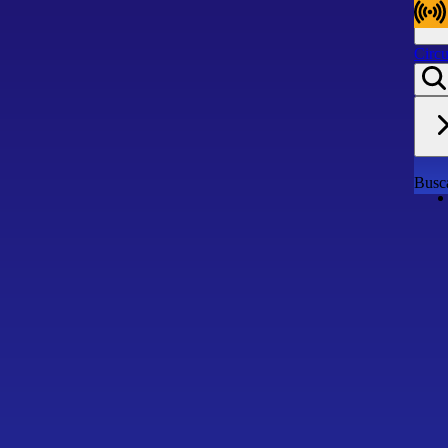
Circu
Circu
Busca