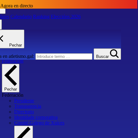
Agora en directo
lares
Calendario
Ranking
Eleccións 2026
lares
Calendario
Ranking
Eleccións 2026
Pechar
Inicio
 en atletismo.gal:
Buscar
Federación
Pechar
Federación
Presidente
Transparencia
Directorio
Identidade corporativa
Comité Galego de Xuíces