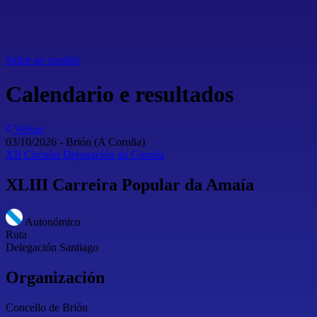
Saltar ao contido
Calendario e resultados
Volver
03/10/2026
-
Brión
(A Coruña)
XII Circuíto Deputación da Coruña
XLIII Carreira Popular da Amaía
Autonómico
Ruta
Delegación Santiago
Organización
Concello de Brión