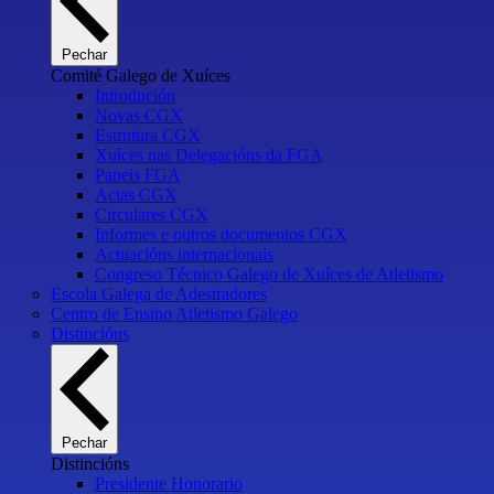
Pechar
Comité Galego de Xuíces
Introdución
Novas CGX
Estrutura CGX
Xuíces nas Delegacións da FGA
Paneis FGA
Actas CGX
Circulares CGX
Informes e outros documentos CGX
Actuacións internacionais
Congreso Técnico Galego de Xuíces de Atletismo
Escola Galega de Adestradores
Centro de Ensino Atletismo Galego
Distincións
Pechar
Distincións
Presidente Honorario