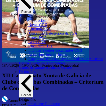
Pechar
Comité Galego de Xuíces
Introdución
Novas CGX
Estrutura CGX
Xuíces nas Delegacións da FGA
Paneis FGA
Actas CGX
Circulares CGX
Informes e outros documentos CGX
Actuacións internacionais
Congreso Técnico Galego de Xuíces de Atletismo
Escola Galega de Adestradores
18/04/2026
-
19/04/2026
-
Pontevedra
(Pontevedra)
Centro de Ensino Atletismo Galego
Distincións
XII Campionato Xunta de Galicia de
Clubs de Probas Combinadas – Criterium
de Combinadas
Pechar
Distincións
Autonómico
Presidente Honorario
Pista Aire Libre