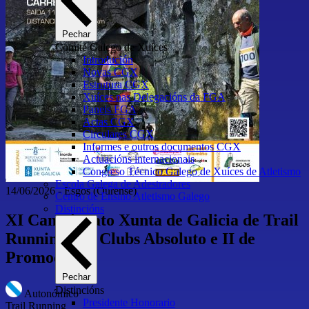
Pechar
Comité Galego de Xuíces
Introdución
Novas CGX
Estrutura CGX
Xuíces nas Delegacións da FGA
Paneis FGA
Actas CGX
Circulares CGX
Informes e outros documentos CGX
Actuacións internacionais
Congreso Técnico Galego de Xuíces de Atletismo
Escola Galega de Adestradores
14/06/2026
-
Esgos
(Ourense)
Centro de Ensino Atletismo Galego
Distincións
XI Campionato Xunta de Galicia de Trail
Running por Clubs Absoluto e II de
Promoción
Pechar
Distincións
Autonómico
Presidente Honorario
Trail Running