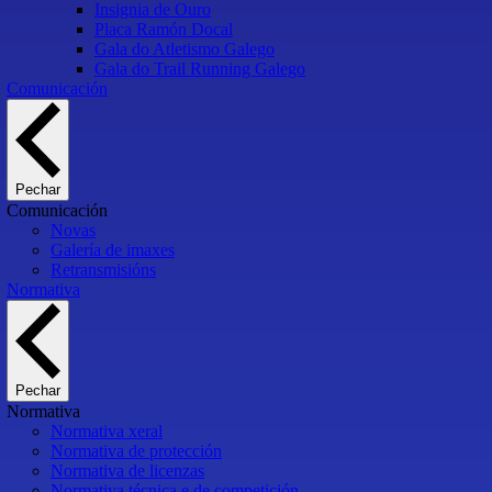
Insignia de Ouro
Placa Ramón Docal
Gala do Atletismo Galego
Gala do Trail Running Galego
Comunicación
Pechar
Comunicación
Novas
Galería de imaxes
Retransmisións
Normativa
Pechar
Normativa
Normativa xeral
Normativa de protección
Normativa de licenzas
Normativa técnica e de competición