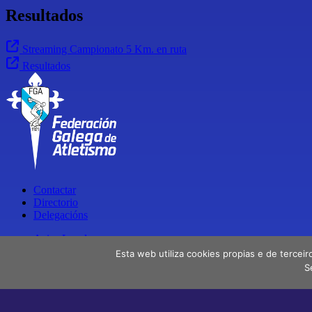
Resultados
Streaming Campionato 5 Km. en ruta
Resultados
Contactar
Directorio
Delegacións
Aviso Legal
Política de privacidade
Esta web utiliza cookies propias e de terceir
S
Facebook
X
Instagram
Youtube