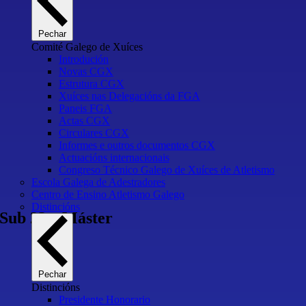
Pechar
Comité Galego de Xuíces
Introdución
Novas CGX
Estrutura CGX
Xuíces nas Delegacións da FGA
Paneis FGA
Actas CGX
Circulares CGX
Informes e outros documentos CGX
Actuacións internacionais
Congreso Técnico Galego de Xuíces de Atletismo
Escola Galega de Adestradores
Centro de Ensino Atletismo Galego
Distincións
 Sub 23 e Máster
Pechar
Distincións
Presidente Honorario