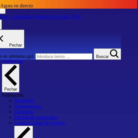
Agora en directo
lares
Calendario
Ranking
Eleccións 2026
lares
Calendario
Ranking
Eleccións 2026
Pechar
Inicio
 en atletismo.gal:
Buscar
Federación
Pechar
Federación
Presidente
Transparencia
Directorio
Identidade corporativa
Comité Galego de Xuíces