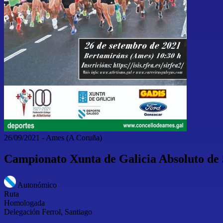
26/09/2021
-
Ames
(A Coruña)
Campionato Xunta de Galicia Absoluto de 
Autonómico
Ruta
Homologada
Delegación Ferrol, Santiago