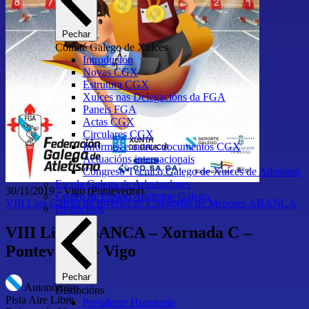
Pechar
Comité Galego de Xuíces
Introdución
Novas CGX
Estrutura CGX
Xuíces nas Delegacións da FGA
Paneis FGA
Actas CGX
Circulares CGX
Informes e outros documentos CGX
Actuacións internacionais
Congreso Técnico Galego de Xuíces de Atletismo
Escola Galega de Adestradores
30/11/2019
-
Vigo
(Pontevedra)
Centro de Ensino Atletismo Galego
VIII Liga Galega de Inverno de Categorías de Menores ABANCA
Distincións
VIII Liga ABANCA – Xornada C –
Pontevedra – Vigo
Pechar
Autonómico
Distincións
Pista Aire Libre
Presidente Honorario