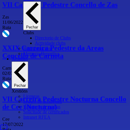
VII Carreira Pedestre Concello de Zas
Zas
11/06/2022
Pechar
Ruta
Clubs
Directorio de Clubs
Actividade clubs
XXIX Carreira Pedestre da Areas
Homologacións
Memoria Deportiva
Concello de Carnota
Xestións
Carnota
02/07/2022
Ruta
Pechar
Xestións
Licenzas
VII Carreira Pedestre Nocturna Concello
Seguro de accidentes
de Cee (Nocturna)
Solicitude de probas
Solicitude de certificados
Intranet RFEA
Cee
17/07/2022
Ruta