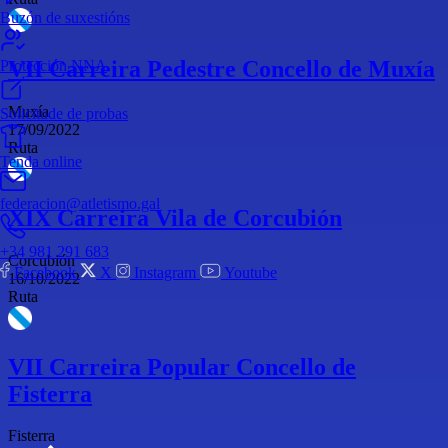
Buzón de suxestións
VII Carreira Pedestre Concello de Muxía
Protección NNA
Muxía
Solicitude de probas
17/09/2022
Ruta
Tenda online
federacion@atletismo.gal
XIX Carreira Vila de Corcubión
+34 981 291 683
Corcubión
Facebook
X
Instagram
Youtube
16/10/2022
Ruta
VII Carreira Popular Concello de
Fisterra
Fisterra