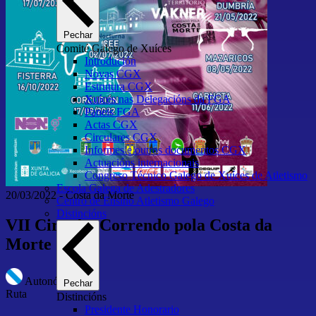
Pechar
Comité Galego de Xuíces
Introdución
Novas CGX
Estrutura CGX
Xuíces nas Delegacións da FGA
Paneis FGA
Actas CGX
Circulares CGX
Informes e outros documentos CGX
Actuacións internacionais
Congreso Técnico Galego de Xuíces de Atletismo
Escola Galega de Adestradores
20/03/2022
-
Costa da Morte
Centro de Ensino Atletismo Galego
Distincións
VII Circuíto Correndo pola Costa da
Morte 2022
Autonómico
Pechar
Ruta
Distincións
Presidente Honorario