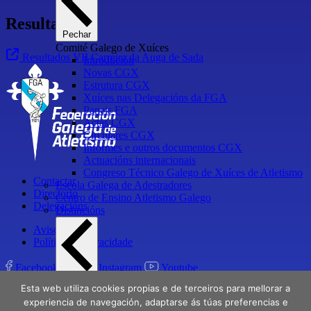
Resultados
Pechar
Comité Galego de Xuíces
Resultados VII Carreira da Auga de Sada
Introdución
Novas CGX
Estrutura CGX
Xuíces nas Delegacións da FGA
Paneis FGA
Actas CGX
Circulares CGX
Informes e outros documentos CGX
Actuacións internacionais
Congreso Técnico Galego de Xuíces de Atletismo
Contactar
Escola Galega de Adestradores
Directorio
Centro de Ensino Atletismo Galego
Delegacións
Distincións
Aviso Legal
Política de privacidade
Facebook
X
Instagram
Youtube
Pechar
Esta web utiliza cookies propias e de terceiros para mellorar a
Distincións
experiencia de navegación, adaptarse ás túas preferencias e
Presidente Honorario