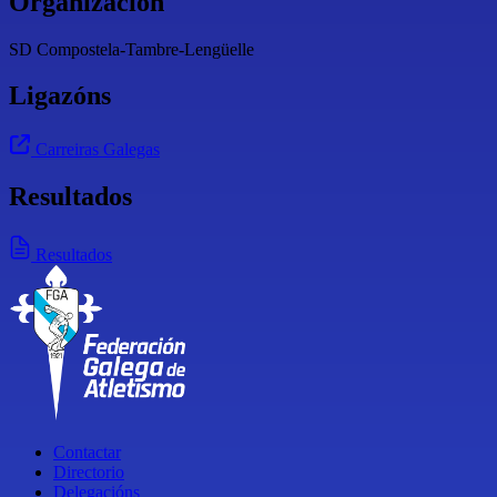
Organización
SD Compostela-Tambre-Lengüelle
Ligazóns
Carreiras Galegas
Resultados
Resultados
Contactar
Directorio
Delegacións