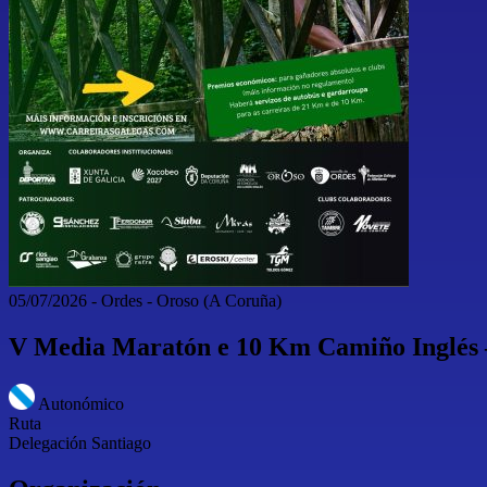
05/07/2026
-
Ordes - Oroso
(A Coruña)
V Media Maratón e 10 Km Camiño Inglés 
Autonómico
Ruta
Delegación Santiago