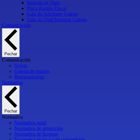
Insignia de Ouro
Placa Ramón Docal
Gala do Atletismo Galego
Gala do Trail Running Galego
Comunicación
Pechar
Comunicación
Novas
Galería de imaxes
Retransmisións
Normativa
Pechar
Normativa
Normativa xeral
Normativa de protección
Normativa de licenzas
Normativa técnica e de competición