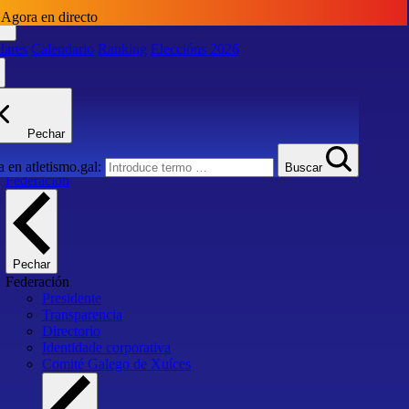
Agora en directo
lares
Calendario
Ranking
Eleccións 2026
lares
Calendario
Ranking
Eleccións 2026
Pechar
Inicio
 en atletismo.gal:
Buscar
Federación
Pechar
Federación
Presidente
Transparencia
Directorio
Identidade corporativa
Comité Galego de Xuíces