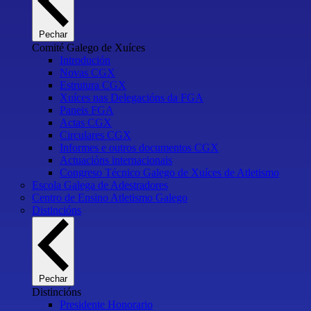
Pechar
Comité Galego de Xuíces
Introdución
Novas CGX
Estrutura CGX
Xuíces nas Delegacións da FGA
Paneis FGA
Actas CGX
Circulares CGX
Informes e outros documentos CGX
Actuacións internacionais
Congreso Técnico Galego de Xuíces de Atletismo
Escola Galega de Adestradores
Centro de Ensino Atletismo Galego
Distincións
Pechar
Distincións
Presidente Honorario