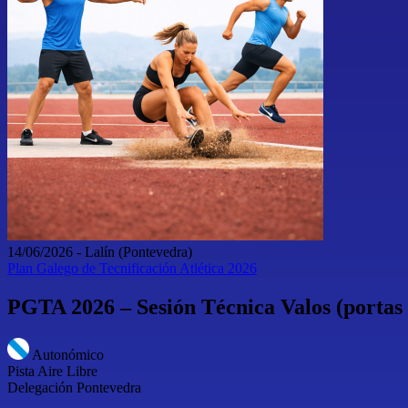
14/06/2026
-
Lalín
(Pontevedra)
Plan Galego de Tecnificación Atlética 2026
PGTA 2026 – Sesión Técnica Valos (portas 
Autonómico
Pista Aire Libre
Delegación Pontevedra