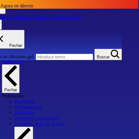
Agora en directo
lares
Calendario
Ranking
Eleccións 2026
lares
Calendario
Ranking
Eleccións 2026
Pechar
Inicio
 en atletismo.gal:
Buscar
Federación
Pechar
Federación
Presidente
Transparencia
Directorio
Identidade corporativa
Comité Galego de Xuíces