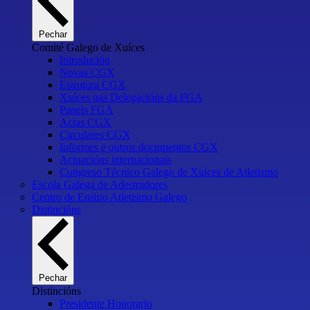
Pechar
Comité Galego de Xuíces
Introdución
Novas CGX
Estrutura CGX
Xuíces nas Delegacións da FGA
Paneis FGA
Actas CGX
Circulares CGX
Informes e outros documentos CGX
Actuacións internacionais
Congreso Técnico Galego de Xuíces de Atletismo
Escola Galega de Adestradores
Centro de Ensino Atletismo Galego
Distincións
Pechar
Distincións
Presidente Honorario