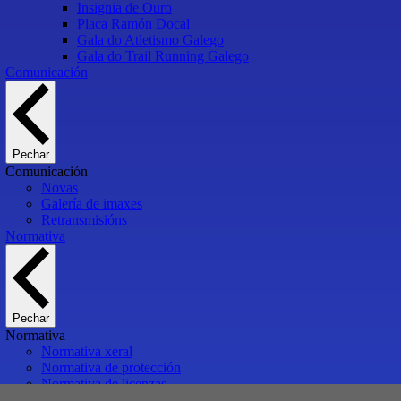
Insignia de Ouro
Placa Ramón Docal
Gala do Atletismo Galego
Gala do Trail Running Galego
Comunicación
Pechar
Comunicación
Novas
Galería de imaxes
Retransmisións
Normativa
Pechar
Normativa
Normativa xeral
Normativa de protección
Normativa de licenzas
Normativa técnica e de competición