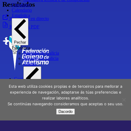
Resultados
Circulares
Calendario
Estatística
Resultados en directo
Resultados PDF
Pechar
Estatística
Ranking de Galicia
Récords de Galicia
Atletas
Contactar
Directorio
Esta web utiliza cookies propias e de terceiros para mellorar a
Delegacións
experiencia de navegación, adaptarse ás túas preferencias e
Pechar
Atletas
realizar labores analíticos.
Aviso Legal
Atletas Campións de Galicia
Se continúas navegando consideramos que aceptas o seu uso.
Política de privacidade
Atletas medallistas e finalistas en Campionatos de
Dacordo
España
Facebook
X
Instagram
Youtube
Atletas galegos internacionais
Atletas galegos Olímpicos
Clubs