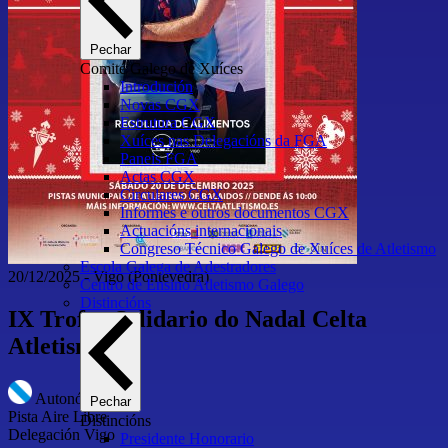
Pechar
Comité Galego de Xuíces
Introdución
Novas CGX
Estrutura CGX
Xuíces nas Delegacións da FGA
Paneis FGA
Actas CGX
Circulares CGX
Informes e outros documentos CGX
Actuacións internacionais
Congreso Técnico Galego de Xuíces de Atletismo
Escola Galega de Adestradores
20/12/2025
-
Vigo
(Pontevedra)
Centro de Ensino Atletismo Galego
Distincións
IX Trofeo Solidario do Nadal Celta
Atletismo
Autonómico
Pechar
Pista Aire Libre
Distincións
Delegación Vigo
Presidente Honorario