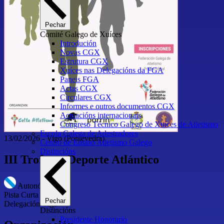
Pechar
Comité Galego de Xuíces
Introdución
Novas CGX
Estrutura CGX
Xuíces nas Delegacións da FGA
Paneis FGA
Actas CGX
Circulares CGX
Informes e outros documentos CGX
Actuacións internacionais
Congreso Técnico Galego de Xuíces de Atletismo
Escola Galega de Adestradores
13/02/2026
-
Vigo
(Pontevedra)
Centro de Ensino Atletismo Galego
Distincións
III Trofeo + Deporte Atlántico
Autonómico
Pista Curta
Pechar
Delegación Vigo
Distincións
Presidente Honorario