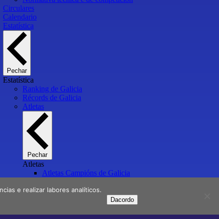
Circulares
Calendario
Estatística
Pechar
Estatística
Ranking de Galicia
Récords de Galicia
Atletas
Pechar
Atletas
Atletas Campións de Galicia
Atletas medallistas e finalistas en Campionatos de España
ias e realizar labores analíticos.
Atletas galegos internacionais
Atletas galegos Olímpicos
Dacordo
Clubs