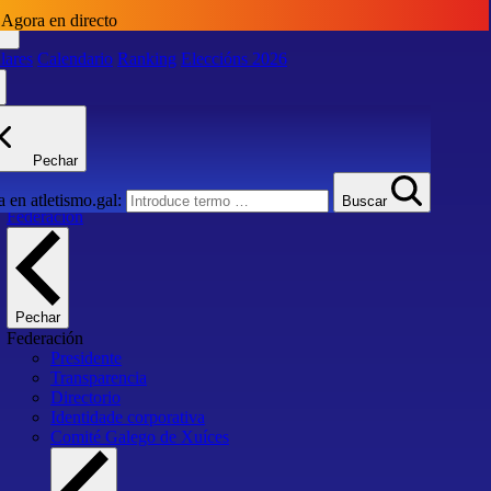
Agora en directo
lares
Calendario
Ranking
Eleccións 2026
lares
Calendario
Ranking
Eleccións 2026
Pechar
Inicio
 en atletismo.gal:
Buscar
Federación
Pechar
Federación
Presidente
Transparencia
Directorio
Identidade corporativa
Comité Galego de Xuíces