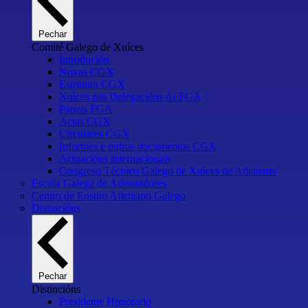
Pechar
Comité Galego de Xuíces
Introdución
Novas CGX
Estrutura CGX
Xuíces nas Delegacións da FGA
Paneis FGA
Actas CGX
Circulares CGX
Informes e outros documentos CGX
Actuacións internacionais
Congreso Técnico Galego de Xuíces de Atletismo
Escola Galega de Adestradores
Centro de Ensino Atletismo Galego
Distincións
Pechar
Distincións
Presidente Honorario