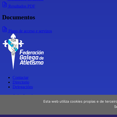
Resultados PDF
Documentos
Plano de acceso e servizos
Contactar
Directorio
Delegacións
Aviso Legal
Política de privacidade
Esta web utiliza cookies propias e de terceir
S
Facebook
X
Instagram
Youtube