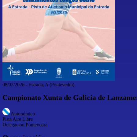
08/02/2026
-
Estrada, A
(Pontevedra)
Campionato Xunta de Galicia de Lanzame
Autonómico
Pista Aire Libre
Delegación Pontevedra