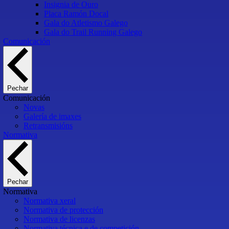
Insignia de Ouro
Placa Ramón Docal
Gala do Atletismo Galego
Gala do Trail Running Galego
Comunicación
Pechar
Comunicación
Novas
Galería de imaxes
Retransmisións
Normativa
Pechar
Normativa
Normativa xeral
Normativa de protección
Normativa de licenzas
Normativa técnica e de competición