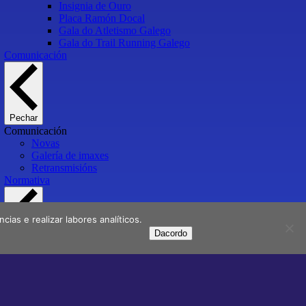
Insignia de Ouro
Placa Ramón Docal
Gala do Atletismo Galego
Gala do Trail Running Galego
Comunicación
Pechar
Comunicación
Novas
Galería de imaxes
Retransmisións
Normativa
ias e realizar labores analíticos.
Dacordo
Pechar
Normativa
Normativa xeral
Normativa de protección
Normativa de licenzas
Normativa técnica e de competición