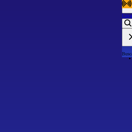
Circu
Circu
Busca