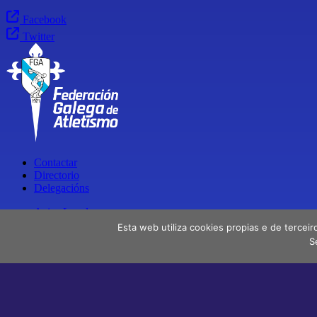
Facebook
Twitter
Contactar
Directorio
Delegacións
Aviso Legal
Política de privacidade
Esta web utiliza cookies propias e de terceir
S
Facebook
X
Instagram
Youtube