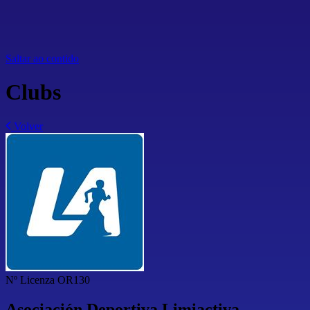
Saltar ao contido
Clubs
Volver
Nº Licenza
OR130
Asociación Deportiva Limiactiva