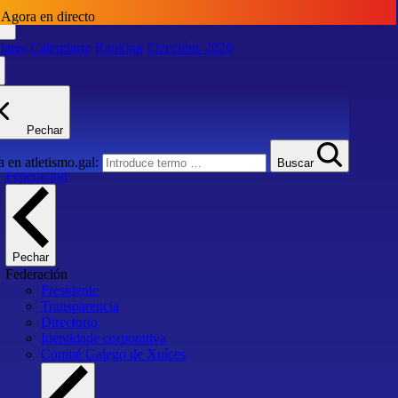
Agora en directo
lares
Calendario
Ranking
Eleccións 2026
lares
Calendario
Ranking
Eleccións 2026
Pechar
Inicio
 en atletismo.gal:
Buscar
Federación
Pechar
Federación
Presidente
Transparencia
Directorio
Identidade corporativa
Comité Galego de Xuíces