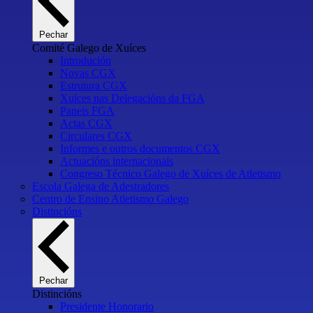
Pechar
Comité Galego de Xuíces
Introdución
Novas CGX
Estrutura CGX
Xuíces nas Delegacións da FGA
Paneis FGA
Actas CGX
Circulares CGX
Informes e outros documentos CGX
Actuacións internacionais
Congreso Técnico Galego de Xuíces de Atletismo
Escola Galega de Adestradores
Centro de Ensino Atletismo Galego
Distincións
Pechar
Distincións
Presidente Honorario