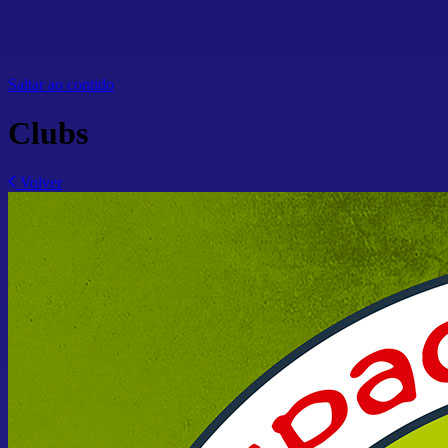
Saltar ao contido
Clubs
Volver