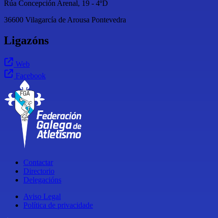
Rúa Concepción Arenal, 19 - 4ºD
36600
Vilagarcía de Arousa
Pontevedra
Ligazóns
Web
Facebook
Contactar
Directorio
Delegacións
Aviso Legal
Política de privacidade