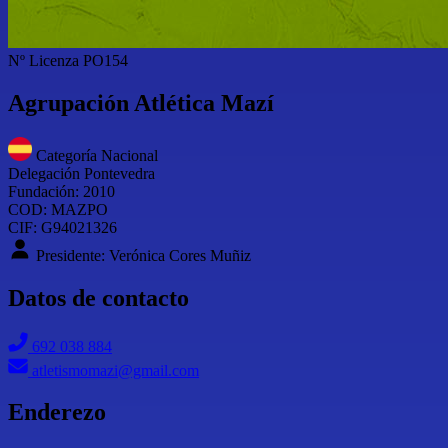
Nº Licenza
PO154
Agrupación Atlética Mazí
Categoría Nacional
Delegación Pontevedra
Fundación: 2010
COD: MAZPO
CIF: G94021326
Presidente: Verónica Cores Muñiz
Datos de contacto
692 038 884
atletismomazi@gmail.com
Enderezo