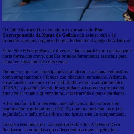
O Club Atletismo Deza concluíu as xornadas do
Plan
Corresponsable da Xunta de Galicia
cun exitoso curso de
primeiros auxilios, organizado pola Federación Galega de Atletismo.
Entre 50 e 60 deportistas de diversas idades participaron activamente
nesta formación crave, que lles brindou ferramentas esenciais para
actuar en situacións de emerxencia.
Durante o curso, os participantes aprenderon a xestionar situacións
como atragoamentos e feridas con obxectos incrustados. Ademais,
ensinóuselles o manexo do desfibrilador externo semiautomático
(DESA), a posición lateral de seguridade así como os protocolos
para actuar fronte a queimaduras, intoxicacións e paros cardíacos.
A formación incluíu tres estacions prácticas: unha enfocada en
reanimación cardiopulmonar (RCP), outra na posición lateral de
seguridade, e unha máis sobre como actuar ante un atragoamento.
Grazas a esta iniciativa, os deportistas do Club Atletismo Deza
finalizaron as xornadas con coñecementos crave en primeiros