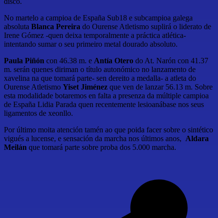
disco.
No martelo a campioa de España Sub18 e subcampioa galega
absoluta
Blanca Pereira
do Ourense Atletismo suplirá o liderato de
Irene Gómez -quen deixa temporalmente a práctica atlética-
intentando sumar o seu primeiro metal dourado absoluto.
Paula Piñón
con 46.38 m. e
Antía Otero
do At. Narón con 41.37
m. serán quenes diriman o título autonómico no lanzamento de
xavelina na que tomará parte- sen dereito a medalla- a atleta do
Ourense Atletismo
Yiset Jiménez
que ven de lanzar 56.13 m. Sobre
esta modalidade botaremos en falta a presenza da múltiple campioa
de España Lidia Parada quen recentemente lesioanábase nos seus
ligamentos de xeonllo.
Por último moita atención tamén ao que poida facer sobre o sintético
vigués a lucense, e sensación da marcha nos últimos anos,
Aldara
Meilán
que tomará parte sobre proba dos 5.000 marcha.