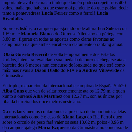
importante aval de cara ao título que tamén podería repetir nos 400
valos, malia que haberá que estar moi pendente do que poidan decir
tanto a pontevedresa
Lucía Ferrer
como a ferrolá
Lucía
Rivadulla.
Sobre os listóns, a campioa galega indoor de altura
Iria Solera
con
1.69 m. e
Manuela Blanco
do Ourense Atletismo en pértega con
3.80 m., figuran en todas as apostas como claras favoritas ao
campionato na que ambas encabezan claramente o ranking anual.
Olaia Guisela Becerril
de volta temporalmente dos Estados
Unidos, intentará revalidar a súa medalla de ouro e achegarse ata a
barreira dos 6 metros nun concurso de lonxitude no que terá como
máximas rivais a
Diaou Diallo
do RIA e a
Andrea Villaverde
da
Gimnástica.
En triplo, reaparición da internacional e campioa de España Sub20
Alba Cuns
que ven de saltar recentemente ata os 12.79 m. e quen
xunto a ourensá
Alba Martínez
con 12.27 m., son as únicas por
riba da barreira dos doce metros neste ano.
Xa nos lanzamentos contaremos ca presenza de importantes atletas
internacionais como é o caso de
Xiana Lago
do Ría Ferrol quen
sobre o círculo de peso fará valer os seus 13.62 m. polos 48.96 m.
da campioa galega
María Ezquerro
da Gimnástica no concurso de