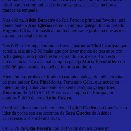
priori partan como unhas das favoritas grazas as súas mellores
marcas da tempada.
Nos 400 m.
Alicia Barreiro
do Ría Ferrol e principal favorita, terá
diante tanto a
Ana Iglesias
como a campioa galega do ano pasado
Eugenia Gil
da Gimnástica, nunha interesante proba na que as tres
aspiran ao metal de ouro.
Nos 800 m. irrumpe con moita forza a naronesa
Himi Lamiyae
que
acredita este ano 2:06 malia que por levar menos de tres anos con
ficha galega, non poderá estar aspirando aos metais. Con esta
circunstancia, será a actual campioa galega
María Fernández
con
2:08.86 quen asuma o papel de favorita ao título.
Atención nas probas de fondo ca campioa galega de milla en ruta e
de pista indoor
Eva Piñel
do At. Femenino Celta, que acude ca
intención de plantar cara tanto á vixente campioa galega
Inés
Docampo
do ADAS CUPA como a campioa de Europa por
equipos Sub20 de cros
Antía Castro.
Os obstáculos terán na internacional
Isabel Caeiro
da Gimnástica a
líder da proba sen esquecernos de
Sara Guedes
da Atlética
Lucecense, a súa máxima rival.
Os 13.76 de
Uxía Pereira
nos 100 valos dan a lucense un