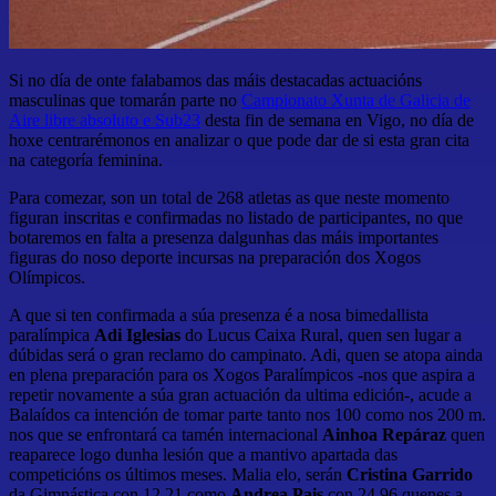
Si no día de onte falabamos das máis destacadas actuacións
masculinas que tomarán parte no
Campionato Xunta de Galicia de
Aire libre absoluto e Sub23
desta fin de semana en Vigo, no día de
hoxe centrarémonos en analizar o que pode dar de si esta gran cita
na categoría feminina.
Para comezar, son un total de 268 atletas as que neste momento
figuran inscritas e confirmadas no listado de participantes, no que
botaremos en falta a presenza dalgunhas das máis importantes
figuras do noso deporte incursas na preparación dos Xogos
Olímpicos.
A que si ten confirmada a súa presenza é a nosa bimedallista
paralímpica
Adi Iglesias
do Lucus Caixa Rural, quen sen lugar a
dúbidas será o gran reclamo do campinato. Adi, quen se atopa ainda
en plena preparación para os Xogos Paralímpicos -nos que aspira a
repetir novamente a súa gran actuación da ultima edición-, acude a
Balaídos ca intención de tomar parte tanto nos 100 como nos 200 m.
nos que se enfrontará ca tamén internacional
Ainhoa Repáraz
quen
reaparece logo dunha lesión que a mantivo apartada das
competicións os últimos meses. Malia elo, serán
Cristina Garrido
da Gimnástica con 12.21 como
Andrea Pais
con 24.96 quenes a