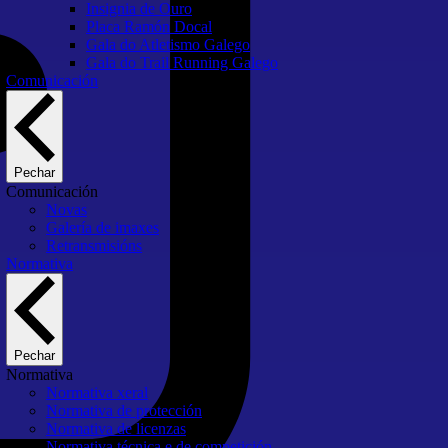
Insignia de Ouro
Placa Ramón Docal
Gala do Atletismo Galego
Gala do Trail Running Galego
Comunicación
Pechar
Comunicación
Novas
Galería de imaxes
Retransmisións
Normativa
Pechar
Normativa
Normativa xeral
Normativa de protección
Normativa de licenzas
Normativa técnica e de competición