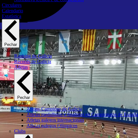
Circulares
Calendario
Estatística
Pechar
Estatística
Ranking de Galicia
Récords de Galicia
Atletas
Pechar
Atletas
Atletas Campións de Galicia
Atletas medallistas e finalistas en Campionatos de España
Atletas galegos internacionais
Atletas galegos Olímpicos
Clubs