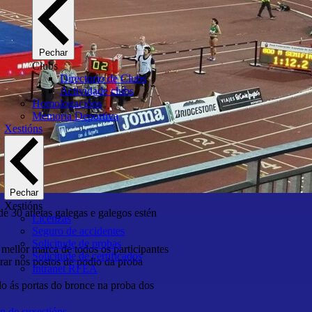
Pechar
Clubs
Directorio de Clubs
Actividade clubs
Homologacións
Memoria Deportiva
Xestións
Pechar
Xestións
e 30 atletas galegas e galegos estén
Licenzas
Seguro de accidentes
Solicitude de probas
 mellor marca de todos os participantes
Solicitude de certificados
rar nos postos de podio da proba
Intranet RFEA
do ás portas do bronce na proba dos
n de suxestións