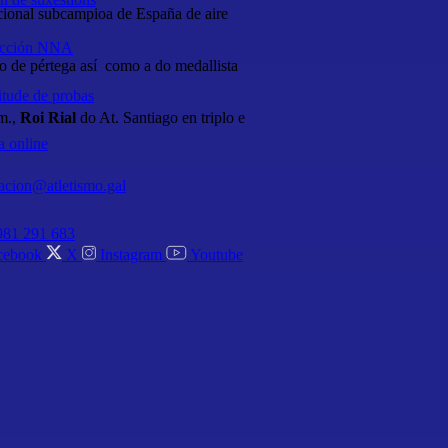
acional subcampioa de España de aire
ección NNA
o de pértega así como a do medallista
itude de probas
m.,
Roi Rial
do At. Santiago en triplo e
a online
acion@atletismo.gal
981 291 683
cebook
X
Instagram
Youtube