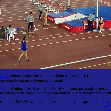
España
indoor da presente tempada. Serán os días 9 e 10 cando un total d
ocura dun bo remate da tempada invernal.
1.500 de
Mohammed Kassimi
do Ferrol Atletismo que acude ca terceira
o Ourense Atletismo cuxa progresión fará dela unha das aspirates a ent
te ano cos 8:31.94 ascender un posto na final logo de quedar o no pasa
Buzó