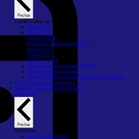
Pechar
Comité Galego de Xuíces
Introdución
Novas CGX
Estrutura CGX
Xuíces nas Delegacións da FGA
Paneis FGA
Actas CGX
Circulares CGX
Informes e outros documentos CGX
Actuacións internacionais
Congreso Técnico Galego de Xuíces de Atletismo
Escola Galega de Adestradores
Centro de Ensino Atletismo Galego
Distincións
Pechar
Distincións
Presidente Honorario