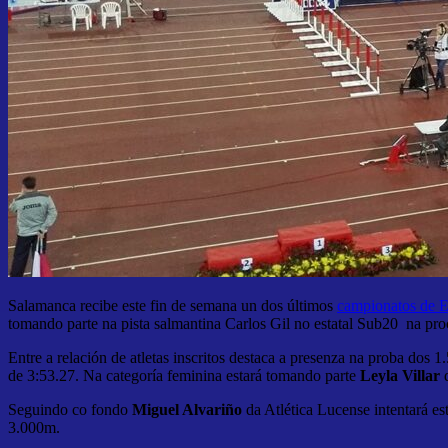
Salamanca recibe este fin de semana un dos últimos
campionatos de 
tomando parte na pista salmantina Carlos Gil no estatal Sub20 na pr
Entre a relación de atletas inscritos destaca a presenza na proba dos 
de 3:53.27. Na categoría feminina estará tomando parte
Leyla Villar
d
Seguindo co fondo
Miguel Alvariño
da Atlética Lucense intentará es
3.000m.