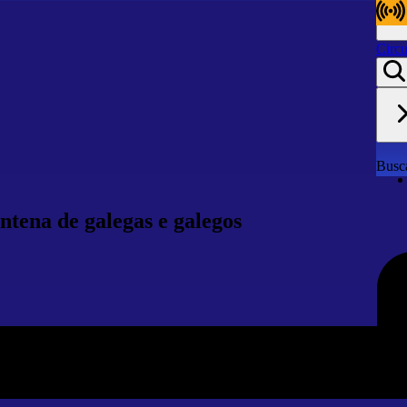
Circu
Circu
Busca
ntena de galegas e galegos