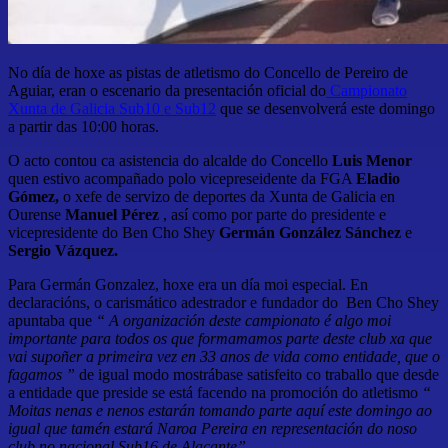
No día de hoxe as pistas de atletismo do Concello de Pereiro de
Aguiar, eran o escenario da presentación oficial do
Campionato
Xunta de Galicia Sub10 e Sub12
que se desenvolverá este domingo
a partir das 10:00 horas.
O acto contou ca asistencia do alcalde do Concello
Luis Menor
quen estivo acompañado polo vicepreseidente da FGA
Eladio
Gómez,
o xefe de servizo de deportes da Xunta de Galicia en
Ourense
Manuel Pérez
, así como por parte do presidente e
vicepresidente do Ben Cho Shey
Germán González Sánchez
e
Sergio Vázquez.
Para Germán Gonzalez, hoxe era un día moi especial. En
declaracións, o carismático adestrador e fundador do Ben Cho Shey
apuntaba que
“ A organización deste campionato é algo moi
importante para todos os que formamamos parte deste club xa que
vai supoñer a primeira vez en 33 anos de vida como entidade, que o
fagamos ”
de igual modo mostrábase satisfeito co traballo que desde
a entidade que preside se está facendo na promoción do atletismo
“
Moitas nenas e nenos estarán tomando parte aquí este domingo ao
igual que tamén estará Naroa Pereira en representación do noso
club no nacional Sub16 de Alacante”