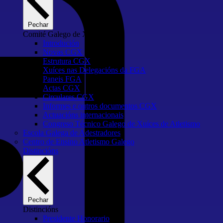
Pechar
Comité Galego de Xuíces
Introdución
Novas CGX
Estrutura CGX
Xuíces nas Delegacións da FGA
Paneis FGA
Actas CGX
Circulares CGX
Informes e outros documentos CGX
Actuacións internacionais
Congreso Técnico Galego de Xuíces de Atletismo
Escola Galega de Adestradores
Centro de Ensino Atletismo Galego
Distincións
Pechar
Distincións
Presidente Honorario