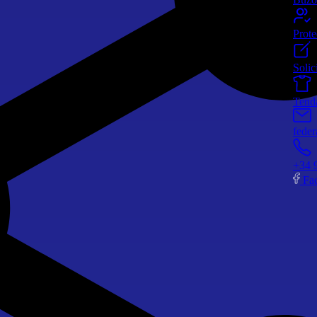
Prot
Solic
Tend
feder
+34 
Fa