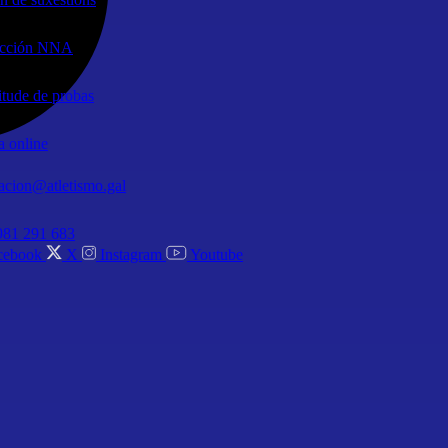
ección NNA
itude de probas
a online
acion@atletismo.gal
981 291 683
cebook
X
Instagram
Youtube