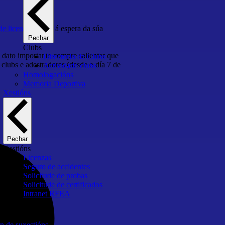
e licencias 2023
á espera da súa
Pechar
Clubs
 dato importante compre salientar que
Directorio de Clubs
 clubs e adestradores (desde o día 7 de
Actividade clubs
Homologacións
Memoria Deportiva
Xestións
Pechar
Xestións
Licenzas
Seguro de accidentes
Solicitude de probas
Solicitude de certificados
Intranet RFEA
n de suxestións