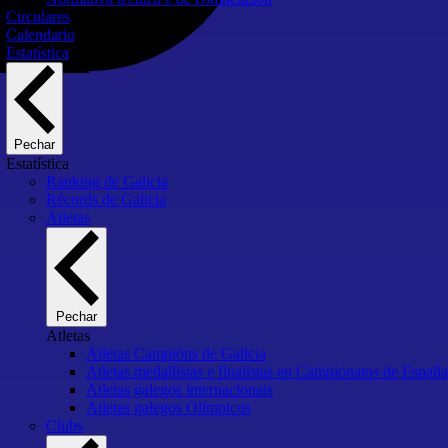
Circulares
Calendario
Estatística
Pechar
Estatística
Ranking de Galicia
Récords de Galicia
Atletas
Pechar
Atletas
Atletas Campións de Galicia
Atletas medallistas e finalistas en Campionatos de España
Atletas galegos internacionais
Atletas galegos Olímpicos
Clubs