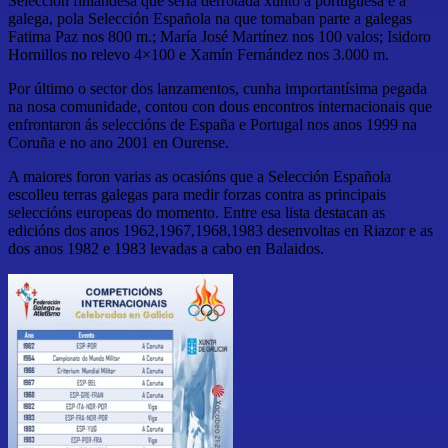
Selección finlandesa que sería derrotada xunto á portuguesa e a
galega, pola Selección Española na que tomaban parte a galegas
Fatima Paz nos 800 m.; María José Martínez nos 100 valos; Isidoro
Hornillos no relevo 4×100 e Xamín Fernández nos 3.000 m.
Por último o sector dos lanzamentos, cunha importantísima pegada
na nosa comunidade, contou con dous encontros internacionais que
enfrontaron ás seleccións de España e Portugal nos anos 1999 na
Coruña e no ano 2001 en Ourense.
A maiores foron varias as ocasións que a Selección Española
escolleu terras galegas para medir forzas contra as principais
seleccións europeas do momento. Entre esa lista destacan as
edicións dos anos 1962,1967,1968,1983 desenvoltas en Riazor e as
dos anos 1982 e 1983 levadas a cabo en Balaidos.