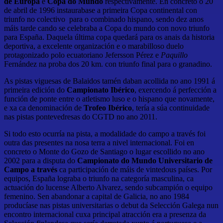
de Europa
e
Copa do Mundo
respectivamente. En concreto o 20
de abril de 1996 instaurabase a primeira Copa continental con
triunfo no colectivo para o combinado hispano, sendo dez anos
máis tarde cando se celebraba a Copa do mundo con novo triunfo
para España. Daquela última copa quedará para os anais da historia
deportiva, a excelente organización e o marabilloso duelo
protagonizado polo ecuatoriano Jefersson Pérez e
Paquillo
Fernández na proba dos 20 km. con triunfo final para o granadino.
As pistas viguesas de Balaidos tamén daban acollida no ano 1991 á
primeira edición do
Campionato Ibérico
, exercendo á perfección a
función de ponte entre o atletismo luso e o hispano que novamente,
e xa ca denominación de
Trofeo Ibérico
, tería a súa continuidade
nas pistas pontevedresas do CGTD no ano 2011.
Si todo esto ocurría na pista, a modalidade do campo a través foi
outra das presentes na nosa terra a nivel internacional. Foi en
concreto o Monte do Gozo de Santiago o lugar escollido no ano
2002 para a disputa do
Campionato do Mundo Universitario de
Campo a través
ca participación de máis de vintedous países. Por
equipos, España lograba o triunfo na categoría masculina, ca
actuación do lucense Alberto Alvarez, sendo subcampión o equipo
femenino. Sen abandonar a capital de Galicia, no ano 1984
producíase nas pistas universitarias o debut da Selección Galega nun
encontro internacional cuxa principal atracción era a presenza da