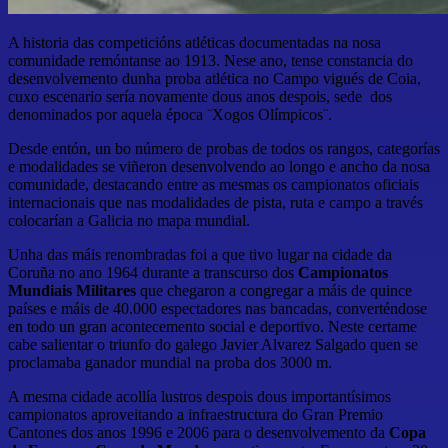
A historia das competicións atléticas documentadas na nosa
comunidade remóntanse ao 1913. Nese ano, tense constancia do
desenvolvemento dunha proba atlética no Campo vigués de Coia,
cuxo escenario sería novamente dous anos despois, sede dos
denominados por aquela época ¨Xogos Olímpicos¨.
Desde entón, un bo número de probas de todos os rangos, categorías
e modalidades se viñeron desenvolvendo ao longo e ancho da nosa
comunidade, destacando entre as mesmas os campionatos oficiais
internacionais que nas modalidades de pista, ruta e campo a través
colocarían a Galicia no mapa mundial.
Unha das máis renombradas foi a que tivo lugar na cidade da
Coruña no ano 1964 durante a transcurso dos
Campionatos
Mundiais Militares
que chegaron a congregar a máis de quince
países e máis de 40.000 espectadores nas bancadas, converténdose
en todo un gran acontecemento social e deportivo. Neste certame
cabe salientar o triunfo do galego Javier Alvarez Salgado quen se
proclamaba ganador mundial na proba dos 3000 m.
A mesma cidade acollía lustros despois dous importantísimos
campionatos aproveitando a infraestructura do Gran Premio
Cantones dos anos 1996 e 2006 para o desenvolvemento da
Copa