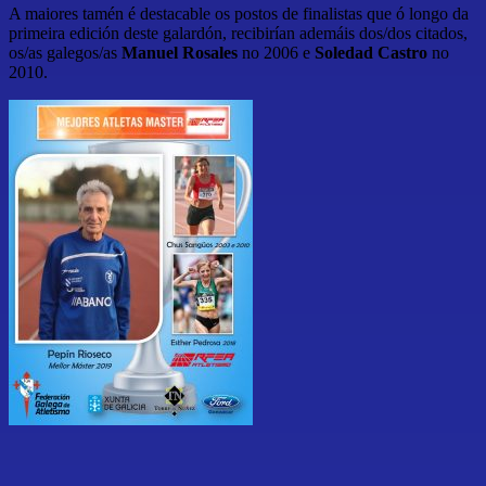
A maiores tamén é destacable os postos de finalistas que ó longo da
primeira edición deste galardón, recibirían ademáis dos/dos citados,
os/as galegos/as
Manuel Rosales
no 2006 e
Soledad Castro
no
2010.