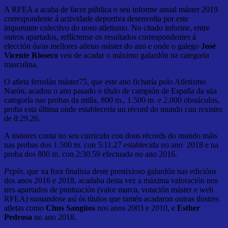
A RFEA a acaba de facer pública o seu informe anual máster 2019
correspondente á actividade deportiva desenvolta por este
importante colectivo do noso atletismo. No citado informe, entre
outros apartados, reflíctense os resultados correspondentes á
elección ós/as mellores atletas máster do ano e onde o galego
José
Vicente Rioseco
ven de acadar o máximo galardón na categoría
masculina.
O atleta ferrolán máster75, que este ano ficharía polo Atletismo
Narón, acadou o ano pasado o título de campión de España da súa
categoría nas probas da milla, 800 m., 1.500 m. e 2.000 obstáculos,
proba esta última onde establecería un récord do mundo cun rexistro
de 8:29.26.
A maiores conta no seu curriculu con dous récords do mundo máis
nas probas dos 1.500 m. con 5:11.27 establecida no ano 2018 e na
proba dos 800 m. con 2:30.59 efectuada no ano 2016.
Pepín
, que xa fora finalista deste prestixioso galardón nas edicións
dos anos 2016 e 2018, acadaba desta vez a máxima valoración nos
tres apartados de puntuación (valor marca, votación máster e web
RFEA) sumandose así ós títulos que tamén acadaron outras ilustres
atletas como
Chus Sangüos
nos anos 2003 e 2010, e
Esther
Pedrosa
no ano 2018.