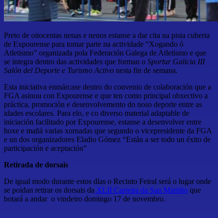
Preto de oitocentas nenas e nenos estanse a dar cita na pista cuberta
de Expourense para tomar parte na actividade “Xogando ó
Atletismo” organizada pola Federación Galega de Atletismo e que
se integra dentro das actividades que forman o
Sportur Galicia III
Salón del Deporte e Turismo Activo
nesta fin de semana.
Esta iniciativa enmárcase dentro do convenio de colaboración que a
FGA asinou con Expourense e que ten como principal obxectivo a
práctica, promoción e desenvolvemento do noso deporte entre as
idades escolares. Para elo, e co diverso material adaptable de
iniciación facilitado por Expourense, estanse a desenvolver entre
hoxe e mañá varias xornadas que segundo o vicepresidente da FGA
e un dos organizadores Eladio Gómez “Están a ser todo un éxito de
participación e aceptación”
Retirada de dorsais
De igual modo durante estos días o Recinto Feiral será o lugar onde
se poidan retirar os dorsais da
XLII Carreira da San Martiño
que
botará a andar o vindeiro domingo 17 de novembro.