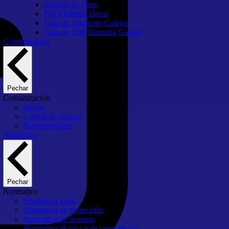
Insignia de Ouro
Placa Ramón Docal
Gala do Atletismo Galego
Gala do Trail Running Galego
Comunicación
Pechar
Comunicación
Novas
Galería de imaxes
Retransmisións
Normativa
Pechar
Normativa
Normativa xeral
Normativa de protección
Normativa de licenzas
Normativa técnica e de competición