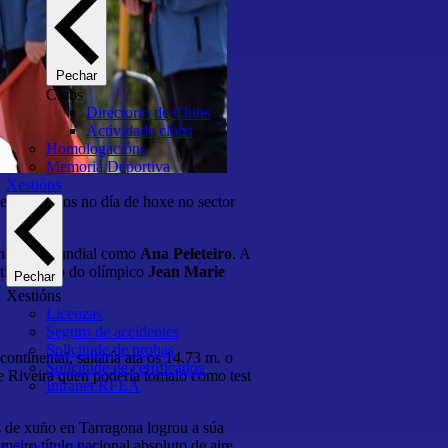
Pechar
Clubs
Directorio de Clubs
Actividade clubs
Homologacións
Memoria Deportiva
Xestións
centrándonos no día de hoxe no sector
s na elite mundial como
Ana Peleteiro
. A
tivos tanto do olímpico
Jean Marie
Pechar
Xestións
Licenzas
Seguro de accidentes
Solicitude de probas
 continental, saltaría ata os 14.73 m. o
Solicitude de certificados
de Riveira quen podería tomalo como test
Intranet RFEA
de xuño en Tarragona logrou a súa
meiro título nacional absoluto de aire
n de suxestións