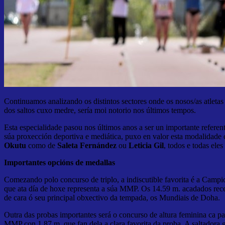
Continuamos analizando os distintos sectores onde os nosos/as atleta
dos saltos cuxo medre, sería moi notorio nos últimos tempos.
Esta especialidade pasou nos últimos anos a ser un importante referent
súa proxección deportiva e mediática, puxo en valor esta modalidade 
Okutu
como de
Saleta Fernández
ou
Leticia Gil
, todos e todas ele
Importantes opcións de medallas
Comezando polo concurso de triplo, a indiscutible favorita é a Camp
que ata día de hoxe representa a súa MMP. Os 14.59 m. acadados recen
de cara ó seu principal obxectivo da tempada, os Mundiais de Doha.
Outra das probas importantes será o concurso de altura feminina ca p
MMP con 1.87 m. que fan dela a clara favorita da proba. A saltadora ga