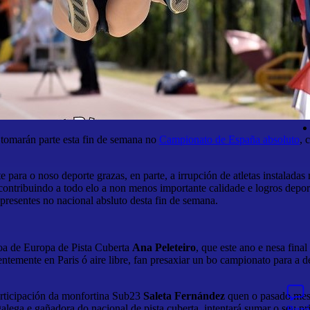
s tomarán parte esta fin de semana no
Campionato de España absoluto
, 
e para o noso deporte grazas, en parte, a irrupción de atletas instalada
contribuindo a todo elo a non menos importante calidade e logros depor
s presentes no nacional absluto desta fin de semana.
ioa de Europa de Pista Cuberta
Ana Peleteiro
, que este ano e nesa final
temente en Paris ó aire libre, fan presaxiar un bo campionato para a 
articipación da monfortina Sub23
Saleta Fernández
quen o pasado mes 
lega e gañadora do nacional de pista cuberta, intentará sumar o seu pri
Buzó