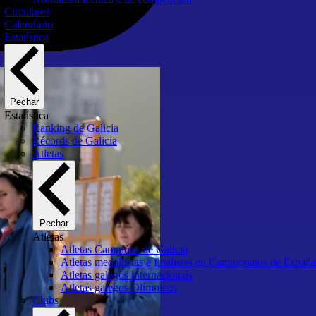
Circulares
Calendario
Estatística
Pechar
Estatística
Ranking de Galicia
Récords de Galicia
Atletas
Pechar
Atletas
Atletas Campións de Galicia
Atletas medallistas e finalistas en Campionatos de España
Atletas galegos internacionais
Atletas galegos Olímpicos
Clubs