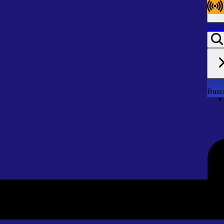
Circu
Circu
Busca