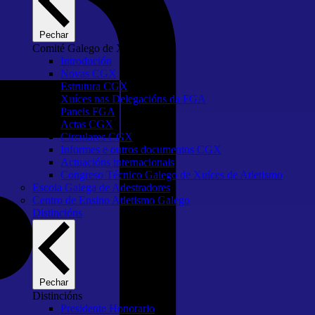
Pechar
Comité Galego de Xuíces
Introdución
Novas CGX
Estrutura CGX
Xuíces nas Delegacións da FGA
Paneis FGA
Actas CGX
Circulares CGX
Informes e outros documentos CGX
Actuacións internacionais
Congreso Técnico Galego de Xuíces de Atletismo
Escola Galega de Adestradores
Centro de Ensino Atletismo Galego
Distincións
Pechar
Distincións
Presidente Honorario