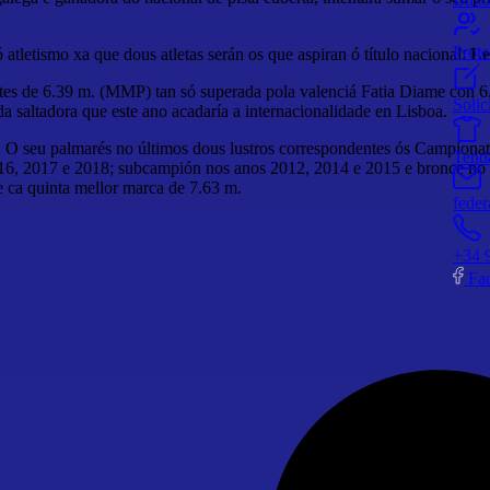
Prot
 atletismo xa que dous atletas serán os que aspiran ó título nacional:
Le
antes de 6.39 m. (MMP) tan só superada pola valenciá Fatia Diame con
Solic
a saltadora que este ano acadaría a internacionalidade en Lisboa.
. O seu palmarés no últimos dous lustros correspondentes ós Campionat
Tend
16, 2017 e 2018; subcampión nos anos 2012, 2014 e 2015 e bronce no 2
 ca quinta mellor marca de 7.63 m.
feder
+34 
Fa