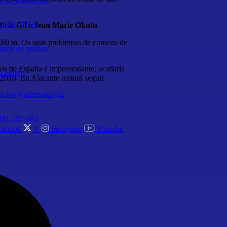
ección NNA
ticia Gil
e
Jean Marie Okutu
 6.60 m. Os seus problemas de comezo de
itude de probas
os de España é impresionante: acadaría
a online
010. En Alacante tentará seguir
acion@atletismo.gal
981 291 683
cebook
X
Instagram
Youtube