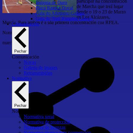
participar na concentración
Insignia de Ouro
de Marcha que terá lugar
Placa Ramón Docal
dende o 19 o 23 de Marzo
Gala do Atletismo Galego
en Los Alcázares,
Gala do Trail Running Galego
Murcia. Para ambos é a súa primera concentración coa RFEA.
Comunicación
Noraboa
marcha
Pechar
Comunicación
Novas
Galería de imaxes
Retransmisións
Normativa
Pechar
Normativa
Normativa xeral
Normativa de protección
Normativa de licenzas
Normativa técnica e de competición