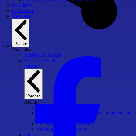
Circulares
Calendario
Estatística
Pechar
Compartir
Estatística
Ranking de Galicia
Récords de Galicia
Atletas
Pechar
Atletas
Atletas Campións de Galicia
Atletas medallistas e finalistas en Campionatos de
España
Atletas galegos internacionais
Atletas galegos Olímpicos
Clubs