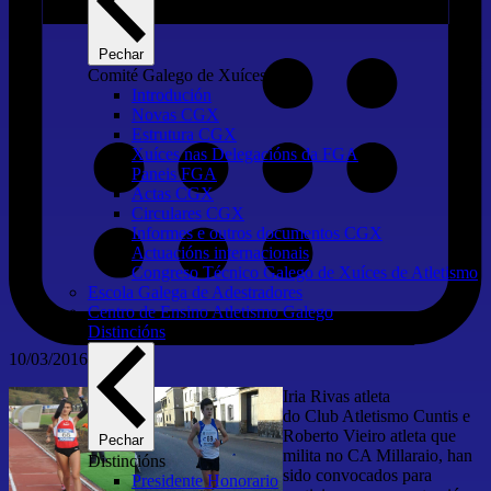
Pechar
Comité Galego de Xuíces
Introdución
Novas CGX
Estrutura CGX
Xuíces nas Delegacións da FGA
Paneis FGA
Actas CGX
Circulares CGX
Informes e outros documentos CGX
Actuacións internacionais
Congreso Técnico Galego de Xuíces de Atletismo
Escola Galega de Adestradores
Centro de Ensino Atletismo Galego
Distincións
10/03/2016
Iria Rivas atleta
do Club Atletismo Cuntis e
Roberto Vieiro atleta que
Pechar
milita no CA Millaraio, han
Distincións
sido convocados para
Presidente Honorario