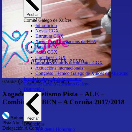
Pechar
Comité Galego de Xuíces
Introdución
Novas CGX
Estrutura CGX
Xuíces nas Delegacións da FGA
Paneis FGA
Actas CGX
Circulares CGX
Informes e outros documentos CGX
Actuacións internacionais
Congreso Técnico Galego de Xuíces de Atletismo
Escola Galega de Adestradores
07/04/2018
-
Coruña, A
(A Coruña)
Centro de Ensino Atletismo Galego
Distincións
Xogade – Atletismo Pista – ALE –
Combinadas BEN – A Coruña 2017/2018
Autonómico
Pechar
Pista Aire Libre
Distincións
Delegación A Coruña
Presidente Honorario