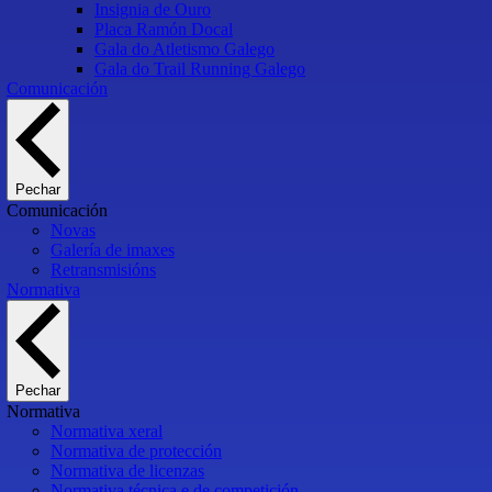
Insignia de Ouro
Placa Ramón Docal
Gala do Atletismo Galego
Gala do Trail Running Galego
Comunicación
Pechar
Comunicación
Novas
Galería de imaxes
Retransmisións
Normativa
Pechar
Normativa
Normativa xeral
Normativa de protección
Normativa de licenzas
Normativa técnica e de competición