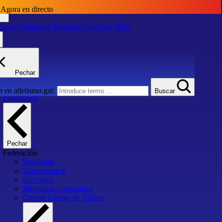
Agora en directo
lares
Calendario
Ranking
Eleccións 2026
lares
Calendario
Ranking
Eleccións 2026
Pechar
Inicio
 en atletismo.gal:
Buscar
Federación
Pechar
Federación
Presidente
Transparencia
Directorio
Identidade corporativa
Comité Galego de Xuíces