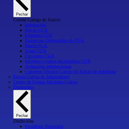
Pechar
Comité Galego de Xuíces
Introdución
Novas CGX
Estrutura CGX
Xuíces nas Delegacións da FGA
Paneis FGA
Actas CGX
Circulares CGX
Informes e outros documentos CGX
Actuacións internacionais
Congreso Técnico Galego de Xuíces de Atletismo
Escola Galega de Adestradores
Centro de Ensino Atletismo Galego
Distincións
Pechar
Distincións
Presidente Honorario