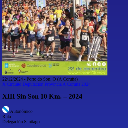
22/12/2024
-
Porto do Son, O
(A Coruña)
X Circuito Deputacion Provincia A Coruña 2024
XIII Sin Son 10 Km. – 2024
Autonómico
Ruta
Delegación Santiago